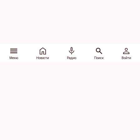
Меню
Новости
Радио
Поиск
Войти
Vana-Lõuna 39/1, 19094 Tallinn
(+372) 667 0111
dv@aripaev.ee
Подписаться
Об Äripäev