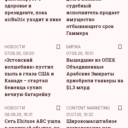
здоровье и
судебный
президенте, пока
исполнитель продает
airBaltic уходит в пике
имущество
отбывающего срок
Гаммера
НОВОСТИ
БИРЖА
07.08.26, 06:00
07.08.26, 16:51
«Эстонский
Вышедшие из ОПЕК
волшебник» пустил
Объединенные
пыль в глаза США и
Арабские Эмираты
Канаде – стартап
приобрели танкеры на
беженца сулил
$1,3 млрд
вечную батарейку
KM
НОВОСТИ
CONTENT MARKETING
08.08.26, 16:31
01.07.26, 10:32
Сеть Ehituse ABC ушла
Широкомасштабное
в крупный убыток, но
исследование цен