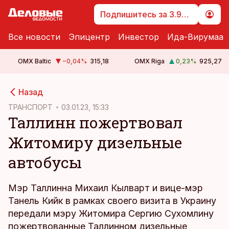
Подпишитесь за 3.99 €
Все новости
Эпицентр
Инвестор
Ида-Вирумаа
OMX Baltic
−0,04
%
315,18
OMX Riga
0,23
%
925,27
cebook
Назад
Twitter)
ТРАНСПОРТ
03.01.23, 15:33
Таллинн пожертвовал
kedIn
Житомиру дизельные
ail
автобусы
k
Мэр Таллинна Михаил Кылварт и вице-мэр
Танель Кийк в рамках своего визита в Украину
передали мэру Житомира Сергию Сухомлину
пожертвованные Таллинном дизельные