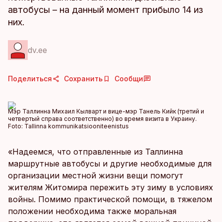
автобусы – на данный момент прибыло 14 из
них.
dv.ee
Поделиться
Сохранить
Сообщи
Мэр Таллинна Михаил Кылварт и вице-мэр Танель Кийк (третий и
четвертый справа соответственно) во время визита в Украину.
Foto:
Tallinna kommunikatsiooniteenistus
«Надеемся, что отправленные из Таллинна
маршрутные автобусы и другие необходимые для
организации местной жизни вещи помогут
жителям Житомира пережить эту зиму в условиях
войны. Помимо практической помощи, в тяжелом
положении необходима также моральная