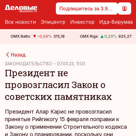
Подпишитесь за 3.99 €
Все новости
Эпицентр
Инвестор
Ида-Вирумаа
OMX Baltic
−0,04
%
315,18
OMX Riga
0,23
%
925,27
cebook
cebook
Назад
Twitter)
Twitter)
ЗАКОНОДАТЕЛЬСТВО
07.03.23, 11:03
Президент не
kedIn
kedIn
провозгласил Закон о
ail
ail
советских памятниках
k
k
Президент Алар Карис не провозгласил
принятые Рийгикогу 15 февраля поправки к
Закону о применении Строительного кодекса
и Закону о планировании, поскольку они