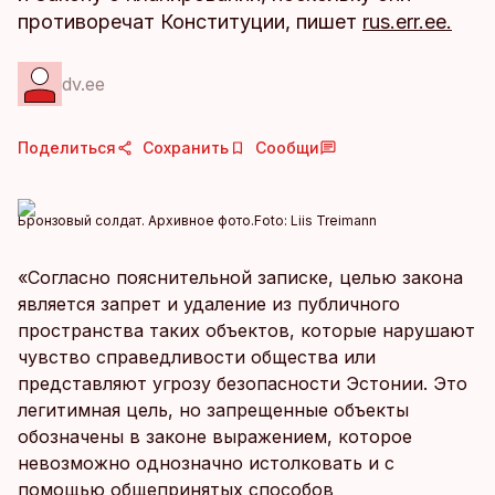
противоречат Конституции, пишет
rus.err.ee.
dv.ee
Поделиться
Сохранить
Сообщи
Бронзовый солдат. Архивное фото.
Foto:
Liis Treimann
«Согласно пояснительной записке, целью закона
является запрет и удаление из публичного
пространства таких объектов, которые нарушают
чувство справедливости общества или
представляют угрозу безопасности Эстонии. Это
легитимная цель, но запрещенные объекты
обозначены в законе выражением, которое
невозможно однозначно истолковать и с
помощью общепринятых способов