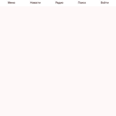
Меню
Новости
Радио
Поиск
Войти
Vana-Lõuna 39/1, 19094 Tallinn
(+372) 667 0111
dv@aripaev.ee
Подписаться
Об Äripäev
Реклама
Контакт
Права на
Кодекс журналистской
использование
этики
контента
Общие условия
Политика
конфиденциальности