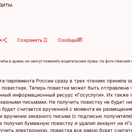
диты.
я
Сохранить
Сообщи
бы в армии, не смогут поменять водительские права. На фото Невский п
а парламента России сразу в трех чтениях приняла з
 повестках. Теперь повестка может быть отправлена 
нный информационный ресурс «Госуслуги». Их также
аказными письмами. Не получить повестку не будет н
а будет считается врученной с момента ее размещения
и вручении заказного письма (с подписью получателя)
е получил бумажную повестку и удалил аккаунт на «Го
лучить электронную, повестка все равно будет считат