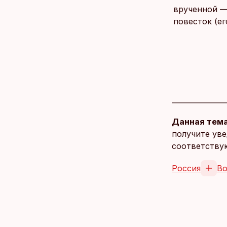
врученной —
повесток (е
Данная тема
получите уве
соответству
Россия
Во