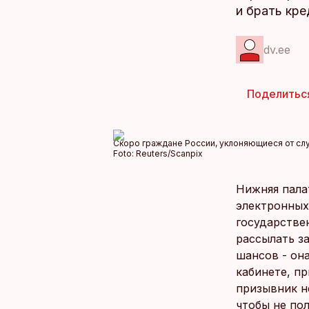
и брать кре
dv.ee
Поделитьс
Скоро граждане России, уклоняющиеся от служ
Foto:
Reuters/Scanpix
Нижняя палат
электронных
государстве
рассылать з
шансов - он
кабинете, пр
призывник н
чтобы не по