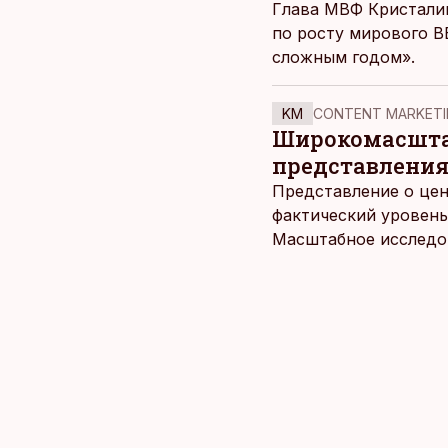
Глава МВФ Кристалин
по росту мирового ВВ
сложным годом».
KM
CONTENT MARKETI
Широкомасштаб
представления
Представление о цен
фактический уровень
Масштабное исследов
уровня цен в крупне