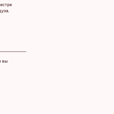
еестре
уза.
и вы