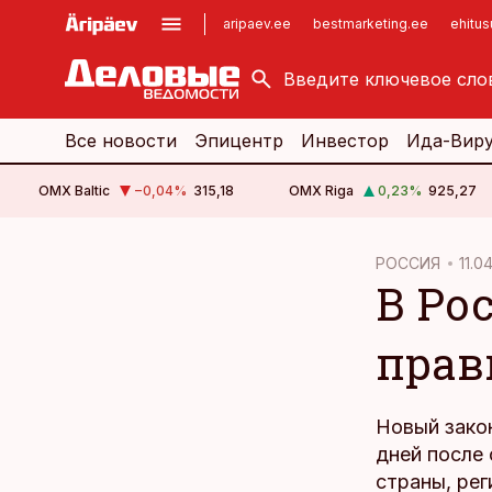
aripaev.ee
bestmarketing.ee
ehitu
kinnisvarauudised.ee
imelineajalugu.ee
logistikauudised.ee
imelineteadus.ee
Все новости
Эпицентр
Инвестор
Ида-Вир
OMX Baltic
−0,04
%
315,18
OMX Riga
0,23
%
925,27
cebook
РОССИЯ
11.0
В Ро
Twitter)
kedIn
прав
ail
k
Новый закон
дней после
страны, ре