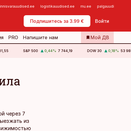
innisvarauudised.ee
logistikauudised.ee
mu.ee
palgauudised.ee
Самообслуживание
Подпишитесь за 3.99 €
Войти
ия
PRO
Напишите нам
Мой ДВ
01,55
S&P 500
0,44
%
7 744,19
DOW 30
0,18
%
53 98
чила
ой через 7
выезжать из
движимостью