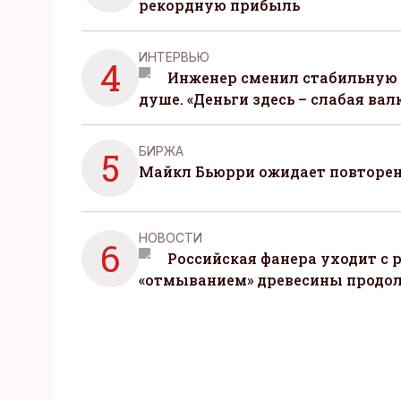
рекордную прибыль
ИНТЕРВЬЮ
4
Инженер сменил стабильную 
душе. «Деньги здесь – слабая вал
БИРЖА
5
Майкл Бьюрри ожидает повторени
НОВОСТИ
6
Российская фанера уходит с р
«отмыванием» древесины продо