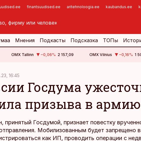
suudised.ee
finantsuudised.ee
aritehnoloogia.ee
kaubandus.ee
k
умаа
Мнения
Подкасты
Подсказка
ТОПы
Истор
OMX Tallinn
−0,06
%
2 157,09
OMX Vilnius
−0,16
%
1 5
4.23, 16:45
ссии Госдума ужесто
ила призыва в армию
, принятый Госдумой, признает повестку врученн
 отправления. Мобилизованным будет запрещено 
гистрироваться как ИП, проводить операции с не