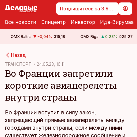
Подпишитесь за 3.99 €
Все новости
Эпицентр
Инвестор
Ида-Вирумаа
OMX Baltic
−0,04
%
315,18
OMX Riga
0,23
%
925,27
cebook
cebook
Назад
Twitter)
Twitter)
ТРАНСПОРТ
24.05.23, 16:11
Во Франции запретили
kedIn
kedIn
короткие авиаперелеты
ail
ail
внутри страны
k
k
Во Франции вступил в силу закон,
запрещающий прямые авиаперелеты между
городами внутри страны, если между ними
существует железнодорожное сообщение и