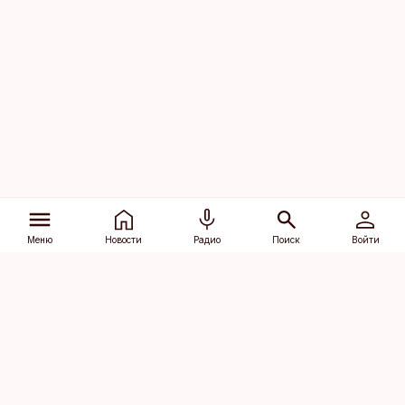
Меню
Новости
Радио
Поиск
Войти
Vana-Lõuna 39/1, 19094 Tallinn
(+372) 667 0111