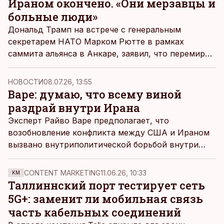
Ираном окончено. «Они мерзавцы и
больные люди»
Дональд Трамп на встрече с генеральным
секретарем НАТО Марком Рютте в рамках
саммита альянса в Анкаре, заявил, что перемирие
с Ираном, скорее всего, подошло к концу и
приказал оборвать все торговые связи с
НОВОСТИ
08.07.26, 13:55
Испанией.
Варе: думаю, что всему виной
раздрай внутри Ирана
Эксперт Райво Варе предполагает, что
возобновление конфликта между США и Ираном
вызвано внутриполитической борьбой внутри
Ирана.
CONTENT MARKETING
11.06.26, 10:33
KM
Таллиннский порт тестирует сеть
5G+: заменит ли мобильная связь
часть кабельных соединений