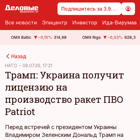
Подпишитесь за 3.99 €
Все новости
Эпицентр
Инвестор
Ида-Вирумаа
OMX Baltic
−0,15
%
314,98
OMX Riga
−0,03
%
928,3
cebook
Назад
Twitter)
НАТО
08.07.26, 17:21
Трамп: Украина получит
kedIn
лицензию на
ail
производство ракет ПВО
k
Patriot
Перед встречей с президентом Украины
Владимиром Зеленским Дональд Трамп на