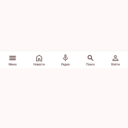
Меню
Новости
Радио
Поиск
Войти
Vana-Lõuna 39/1, 19094 Tallinn
(+372) 667 0111
dv@aripaev.ee