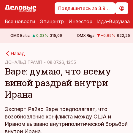
Подпишитесь за 3.99 €
Все новости
Эпицентр
Инвестор
Ида-Вирумаа
OMX Baltic
0,03
%
315,06
OMX Riga
−0,65
%
922,25
cebook
cebook
Назад
Twitter)
Twitter)
ДОНАЛЬД ТРАМП
08.07.26, 13:55
Варе: думаю, что всему
kedIn
kedIn
виной раздрай внутри
ail
ail
Ирана
k
k
Эксперт Райво Варе предполагает, что
возобновление конфликта между США и
Ираном вызвано внутриполитической борьбой
внутри Ирана.