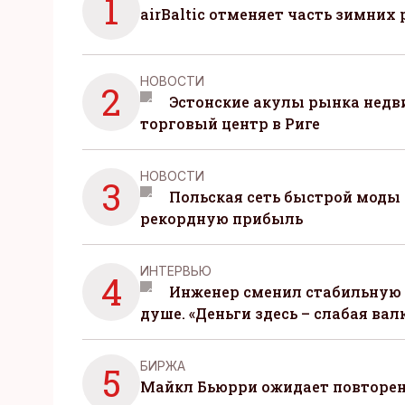
1
airBaltic отменяет часть зимних 
НОВОСТИ
2
Эстонские акулы рынка нед
торговый центр в Риге
НОВОСТИ
3
Польская сеть быстрой моды 
рекордную прибыль
ИНТЕРВЬЮ
4
Инженер сменил стабильную 
душе. «Деньги здесь – слабая вал
БИРЖА
5
Майкл Бьюрри ожидает повторени