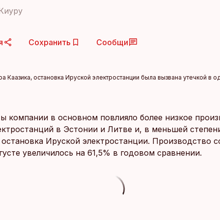
Киуру
я
Сохранить
Сообщи
ра Каазика, остановка Ируской электростанции была вызвана утечкой в ​​
ты компании в основном повлияло более низкое прои
ектростанций в Эстонии и Литве и, в меньшей степен
 остановка Ируской электростанции. Производство с
густе увеличилось на 61,5% в годовом сравнении.