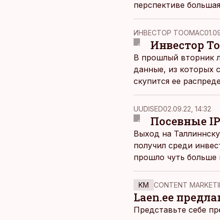
перспективе большая
ИНВЕСТОР ТООМАС
01.09
Инвестор То
В прошлый вторник л
данные, из которых 
скупится ее распреде
более привлекатель
UUDISED
02.09.22, 14:32
Посевные I
Выход на Таллиннск
получил среди инвес
прошло чуть больше г
KM
CONTENT MARKETI
Laen.ee предлаг
Представьте себе пр