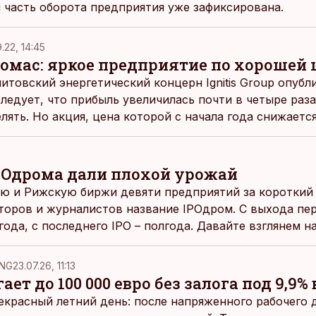
 часть оборота предприятия уже зафиксирована.
.22, 14:45
омас: яркое предприятие по хорошей 
итовский энергетический концерн Ignitis Group опубл
следует, что прибыль увеличилась почти в четыре раз
лять. Но акция, цена которой с начала года снижается
ным инвестиционным объектом.
POдрома дали плохой урожай
ую и Рижскую биржи девяти предприятий за короткий
торов и журналистов название IPOдром. С выхода пе
ода, с последнего IPO – полгода. Давайте взглянем н
NG
23.07.26, 11:13
ает до 100 000 евро без залога под 9,9% 
екрасный летний день: после напряженного рабочего д