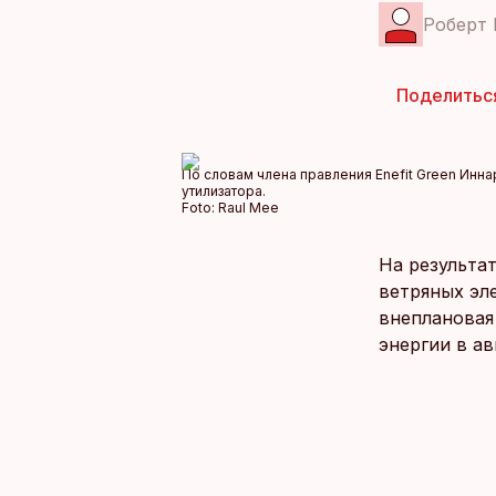
Роберт 
Поделитьс
По словам члена правления Enefit Green Инна
утилизатора.
Foto:
Raul Mee
На результа
ветряных эл
внеплановая
энергии в ав