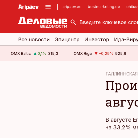
aripaev.ee
bestmarketing.ee
ehitu
kinnisvarauudised.ee
imelineajalugu.ee
logistikauudised.ee
imelineteadus.ee
Все новости
Эпицентр
Инвестор
Ида-Вир
OMX Baltic
0,1
%
315,3
OMX Riga
−0,29
%
925,6
cebook
ТАЛЛИННСКАЯ
Произ
Twitter)
kedIn
авгу
ail
k
В августе E
на 33,2% м