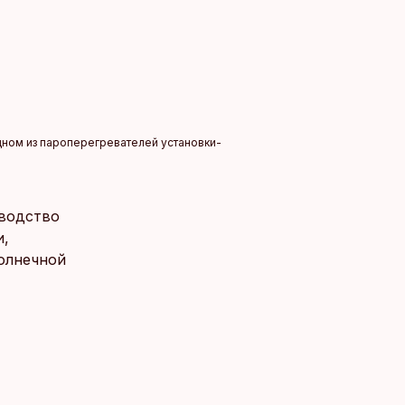
одном из пароперегревателей установки-
зводство
и,
олнечной