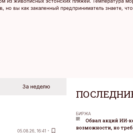
ом из живописных эстонских пляжей. Температура мо
ов, но вы как закаленный предприниматель знаете, чт
раздумий бросаетесь в воду.
За неделю
ПОСЛЕДНИ
БИРЖА
Обвал акций ИИ-
возможности, но треб
05.08.26, 16:41