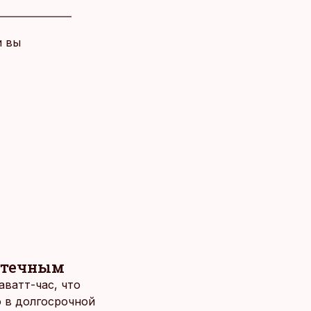
и вы
ротечным
аватт-час, что
о в долгосрочной