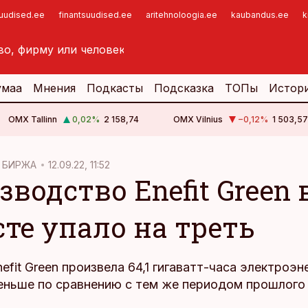
suudised.ee
finantsuudised.ee
aritehnoloogia.ee
kaubandus.ee
k
умаа
Мнения
Подкасты
Подсказка
ТОПы
Истор
OMX Tallinn
0,02
%
2 158,74
OMX Vilnius
−0,12
%
1 503,57
 БИРЖА
12.09.22, 11:52
водство Enefit Green 
сте упало на треть
nefit Green произвела 64,1 гигаватт-часа электроэн
еньше по сравнению с тем же периодом прошлого 