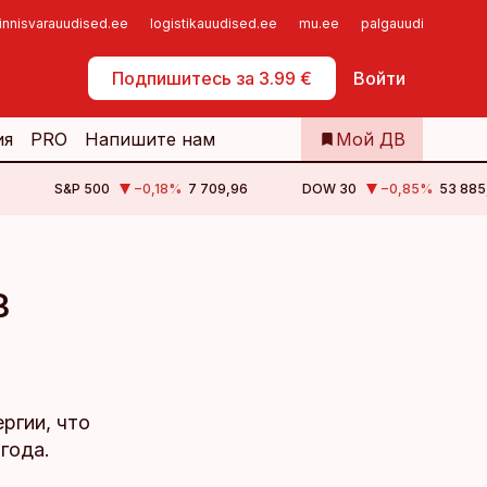
innisvarauudised.ee
logistikauudised.ee
mu.ee
palgauudised.ee
Самообслуживание
Подпишитесь за 3.99 €
Войти
ия
PRO
Напишите нам
Мой ДВ
S&P 500
−0,18
%
7 709,96
DOW 30
−0,85
%
53 885
в
ергии, что
года.