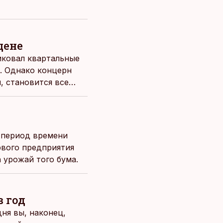
цене
иковал квартальные
а. Однако концерн
, становится все
 период времени
рвого предприятия
а урожай того бума.
в год
ня вы, наконец,