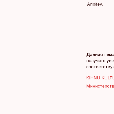
Äripäev
.
Данная тема
получите уве
соответству
KIHNU KULT
Министерств