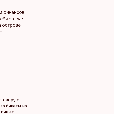
ом финансов
ебя за счет
а острове
—
.
оговору с
за билеты на
,
пишет