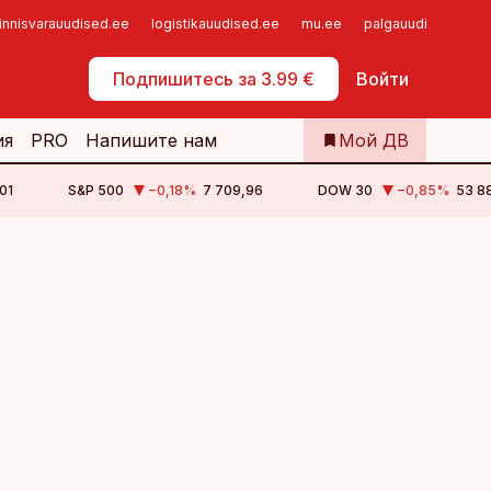
innisvarauudised.ee
logistikauudised.ee
mu.ee
palgauudised.ee
Самообслуживание
Подпишитесь за 3.99 €
Войти
ия
PRO
Напишите нам
Мой ДВ
01
S&P 500
−0,18
%
7 709,96
DOW 30
−0,85
%
53 88