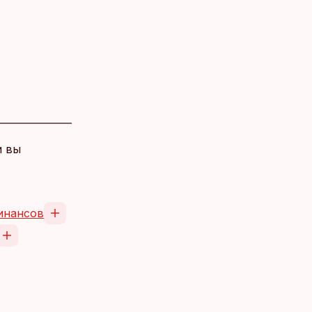
и вы
инансов