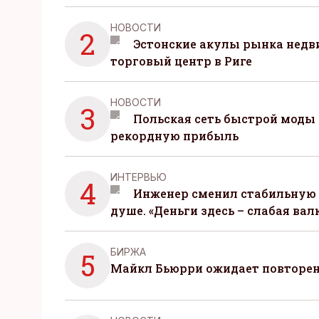
НОВОСТИ
2
Эстонские акулы рынка нед
торговый центр в Риге
НОВОСТИ
3
Польская сеть быстрой моды 
рекордную прибыль
ИНТЕРВЬЮ
4
Инженер сменил стабильную 
душе. «Деньги здесь – слабая вал
БИРЖА
5
Майкл Бьюрри ожидает повторени