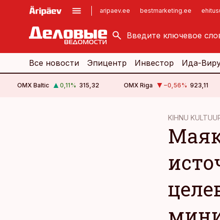
aripaev.ee
bestmarketing.ee
ehitu
kinnisvarauudised.ee
imelineajalugu.ee
logistikauudised.ee
imelineteadus.ee
Все новости
Эпицентр
Инвестор
Ида-Вир
OMX Baltic
0,11
%
315,32
OMX Riga
−0,56
%
923,11
cebook
KIHNU KULTUU
Маяк
Twitter)
kedIn
исто
ail
целе
k
мини