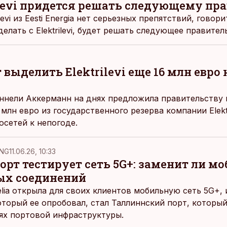
ilevi придется решать следующему пр
levi из Eesti Energia нет серьезных препятствий, говор
делать с Elektrilevi, будет решать следующее правител
выделить Elektrilevi еще 16 млн евро
ннели Аккерманн на днях предложила правительству 
млн евро из государственного резерва компании Elekt
осетей к непогоде.
NG
11.06.26, 10:33
рт тестирует сеть 5G+: заменит ли м
ых соединений
elia открыла для своих клиентов мобильную сеть 5G+,
оторый ее опробовал, стал Таллиннский порт, которы
ях портовой инфраструктуры.