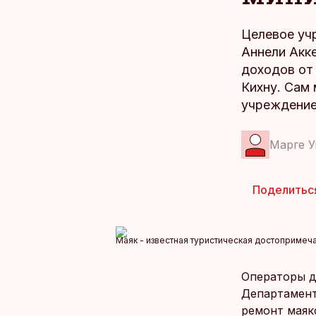
Целевое учр
Аннели Акке
доходов от
Кихну. Сам
учреждение 
Марге У
Поделитьс
Маяк - известная туристическая достопримеча
Операторы д
Департамент
ремонт маяк