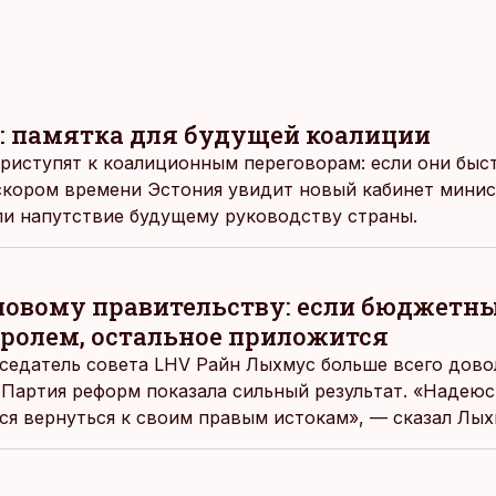
: памятка для будущей коалиции
приступят к коалиционным переговорам: если они быс
скором времени Эстония увидит новый кабинет мини
и напутствие будущему руководству страны.
овому правительству: если бюджетн
тролем, остальное приложится
седатель совета LHV Райн Лыхмус больше всего довол
 Партия реформ показала сильный результат. «Надеюсь
ся вернуться к своим правым истокам», — сказал Лых