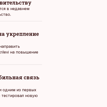
авительству
ится в недавнем
ьство.
 на укрепление
направить
rilevi на повышение
обильная связь
 и одним из первых
й тестировал новую