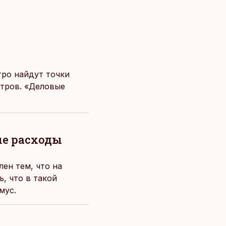
тро найдут точки
стров. «Деловые
ые расходы
ен тем, что на
, что в такой
мус.