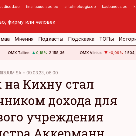
suudised.ee
finantsuudised.ee
aritehnoloogia.ee
kaubandus.ee
k
умаа
Мнения
Подкасты
Подсказка
ТОПы
Истор
OMX Tallinn
0,18
%
2 158,36
OMX Vilnius
−0,09
%
1 504,
RIRUUM SA
09.03.23, 06:00
 на Кихну стал
чником дохода для
вого учреждения
стра Аккерманн