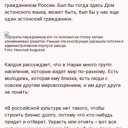
гражданином России. Был бы тогда здесь Дом
эстонского языка, может быть, был бы у нас еще
один эстонский гражданин».
Портреты передовиков кто-то положил на стопку легких
алюминиевых решеток. Раньше эти конструкции украшали потолок в
административном корпусе завода.
Foto:
Николай Андреев
Калдоя рассуждает, что в Нарве много групп
населения, которые видят мир по-разному. Есть
молодежь, которая ему близка, есть люди с
совсем другим мировоззрением, и им друг друга
не понять:
«В российской культуре нет такого, чтобы
строить бизнес долго, потому что кто-нибудь
придет и отберет. Украсть или отнять – вот вся