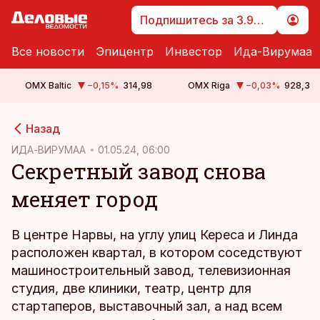
Подпишитесь за 3.99 €
Все новости
Эпицентр
Инвестор
Ида-Вирумаа
OMX Baltic
−0,15
%
314,98
OMX Riga
−0,03
%
928,3
cebook
cebook
Назад
Twitter)
Twitter)
ИДА-ВИРУМАА
01.05.24, 06:00
Секретный завод снова
kedIn
kedIn
меняет город
ail
ail
k
k
В центре Нарвы, на углу улиц Кереса и Линда
расположен квартал, в котором соседствуют
машиностроительный завод, телевизионная
студия, две клиники, театр, центр для
стартаперов, выставочный зал, а над всем