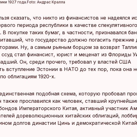
ики 1927 года.
Foto:
Андрас Кралла
ьзя сказать, что никто из финансистов не надеялся и
ервого периода республики в качестве спекулятивног
 В покупке таких бумаг, в частности, признавался ба
читавший, что государство должно погасить прежние 
торами. Ну, а самым рьяным борцом за возврат Талл
 ссуд стал финансист, юрист и меценат из Флориды У
адший. Он, среди прочего, требовал у властей США
ть вступление Эстонии в НАТО до тех пор, пока она н
по облигациям 1920-х.
 единственная подобная схема, которую пробовал про
н также прославился как человек, ставший крупнейши
бондов Императорского Китая, активный участник А
телей дореволюционных китайских облигаций, лобб
ином долгов династии Цинь и демократической Кита