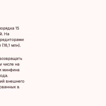
порядка 15
й. На
 кредиторами
(18,1 млн).
 возвращать
м числе на
и минфина
ода.
ций внешнего
ованных в