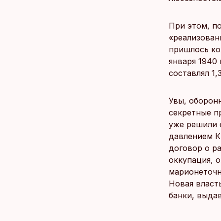
При этом, п
«реализован
пришлось ко
января 1940 
составлял 1,
Увы, оборон
секретные п
уже решили с
давлением К
договор о р
оккупация, 
марионеточн
Новая власт
банки, выда