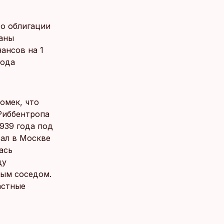
то облигации
ланы
ансов на 1
года
омек, что
Риббентропа
1939 года под
ал в Москве
ась
ду
ным соседом.
астные