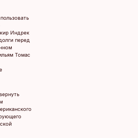
спользовать
о
нкир Индрек
долги перед
инном
ильям Томас
е
вернуть
м
мериканского
ирующего
йской