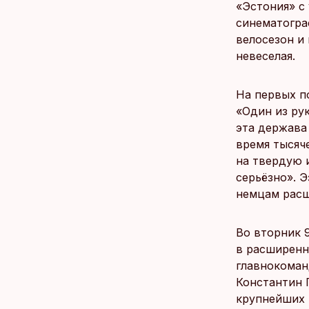
«Эстония» с
синематогра
велосезон и
невеселая.
На первых п
«Один из ру
эта держава 
время тысяч
на твердую 
серьёзно». 
немцам расш
Во вторник 9
в расширенн
главнокоман
Константин 
крупнейших 