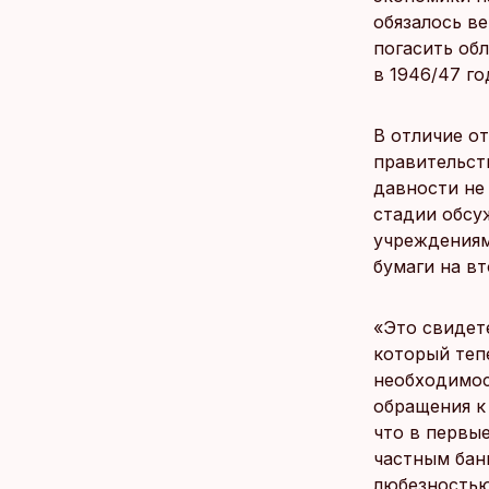
обязалось ве
погасить обл
в 1946/47 го
В отличие о
правительст
давности не
стадии обсу
учреждениям
бумаги на в
«Это свидет
который теп
необходимос
обращения к 
что в первы
частным бан
любезностью