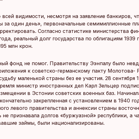
о всей видимости, несмотря на заявление банкиров, ч
ы за один день», первоначальные семимиллионные п
рректировать. Согласно статистике министерства фин
года, реальный долг государства по облигациям 1939 
395 млн крон.
ный фонд не помог. Правительству Ээнпалу было невд
риложения к советско-германскому пакту Молотова- 
удьбу маленькой страны без ее участия. 28 сентября 
ремля министр иностранных дел Карл Зельцер подпис
азмещении в Эстонии советских военных баз. Начинал
окончательно закрепленная с установлением в 1940 го
ого левого правительства и аннексии страны восточ
ь не признавала долгов «буржуазной» республики, а ч
вавшие займы, были национализированы.