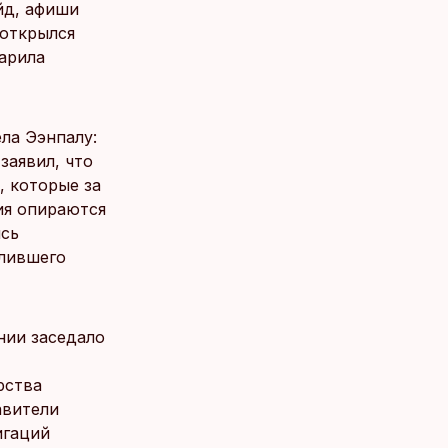
йд, афиши
 открылся
царила
ла Ээнпалу:
заявил, что
, которые за
ия опираются
ись
улившего
онии заседало
рства
авители
игаций