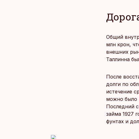
Дорога
Общий внутре
млн крон, ч
внешних рын
Таллинна был
После восст
долги по об
истечение с
можно было 
Последний с
займа 1927 
фунтах и дол