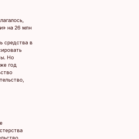
олагалось,
и» на 26 млн
ь средства в
сировать
ты. Но
уже год
ьство
тельство,
е
стерства
ельство