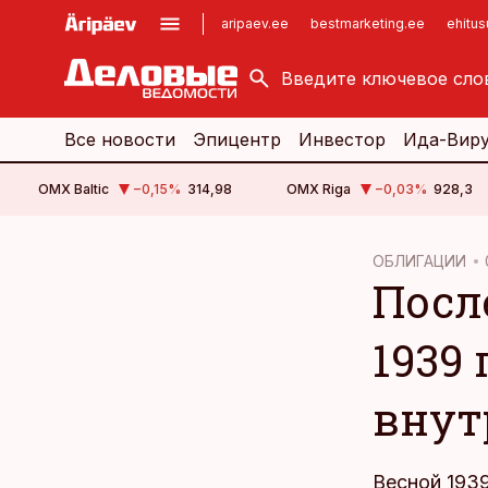
aripaev.ee
bestmarketing.ee
ehitu
kinnisvarauudised.ee
imelineajalugu.ee
logistikauudised.ee
imelineteadus.ee
Все новости
Эпицентр
Инвестор
Ида-Вир
OMX Baltic
−0,15
%
314,98
OMX Riga
−0,03
%
928,3
cebook
cebook
ОБЛИГАЦИИ
Посл
Twitter)
Twitter)
kedIn
kedIn
1939
ail
ail
внут
k
k
Весной 1939