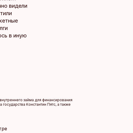
чно видели
стили
джетные
лги
ось в иную
 внутреннего займа для финансирования
 государства Константин Пятс, а также
тре