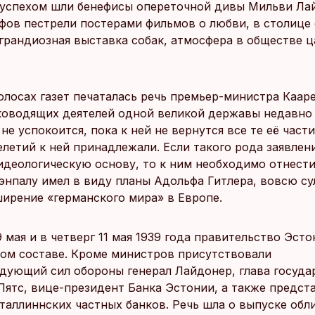
 успехом шли бенефисы опереточной дивы Мильви Ла
фов пестрели постерами фильмов о любви, в столице
 грандиозная выставка собак, атмосфера в обществе 
олосах газет печаталась речь премьер-министра Кааре
ководящих деятелей одной великой державы недавно 
не успокоится, пока к ней не вернутся все те её части
елетий к ней принадлежали. Если такого рода заявлен
идеологическую основу, то к ним необходимо отнест
Ээнпалу имел в виду планы Адольфа Гитлера, вовсю с
ирение «германского мира» в Европе.
 мая и в четверг 11 мая 1939 года правительство Эст
ом составе. Кроме министров присутствовали
дующий сил обороны генерал Лайдонер, глава госуда
Пятс, вице-президент Банка Эстонии, а также предст
таллиннских частных банков. Речь шла о выпуске обл