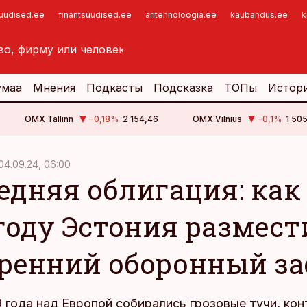
suudised.ee
finantsuudised.ee
aritehnoloogia.ee
kaubandus.ee
k
умаа
Мнения
Подкасты
Подсказка
ТОПы
Истор
OMX Tallinn
−0,18
%
2 154,46
OMX Vilnius
−0,1
%
1 505
04.09.24, 06:00
едняя облигация: как
 году Эстония размест
ренний оборонный з
 года над Европой собирались грозовые тучи, кон