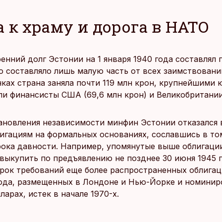
 к храму и дорога в НАТО
нний долг Эстонии на 1 января 1940 года составлял 
то составляло лишь малую часть от всех заимствовани
ках страна заняла почти 119 млн крон, крупнейшими
и финансисты США (69,6 млн крон) и Великобритании 
ановления независимости минфин Эстонии отказался
лигациям на формальных основаниях, сославшись в то
рока давности. Например, упомянутые выше облигаци
выкупить по предъявлению не позднее 30 июня 1945 г
рок требований еще более распространенных облига
года, размещенных в Лондоне и Нью-Йорке и номинир
ларах, истек в начале 1970-х.