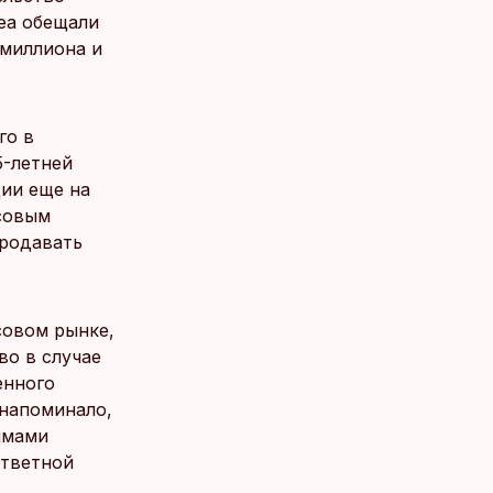
пеа обещали
 миллиона и
го в
5-летней
ции еще на
совым
продавать
совом рынке,
во в случае
енного
 напоминало,
ймами
ответной