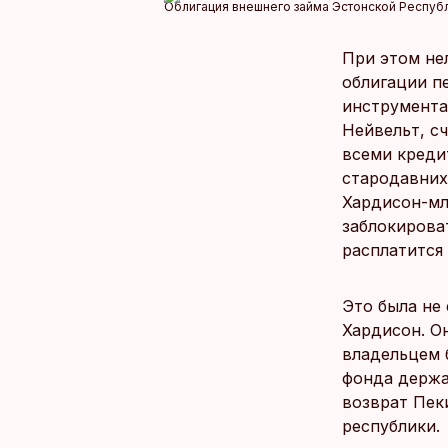
Облигация внешнего займа Эстонской Республ
При этом нел
облигации п
инструмента.
Нейвельт, с
всеми креди
стародавних
Хардиcон-мл
заблокирова
расплатится 
Это была не
Хардиcон. О
владельцем 
фонда держа
возврат Пек
республики.