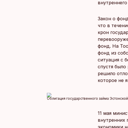
внутреннего
Закон о фонд
что в течен
крон госуда
перевооруже
фонд. На То
фонд из собс
ситуация с 
спустя было
решило отло
которое не 
Облигация государственного займа Эстонской
11 мая мини
внутренних 
экономики на