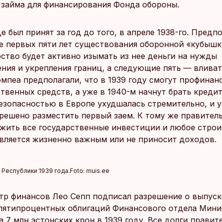
 займа для финансирования Фонда обороны.
е был принят за год до того, в апреле 1938-го. Предп
ие первых пяти лет существования оборонной «кубышк
рство будет активно изымать из нее деньги на нужды
ния и укрепления границ, а следующие пять — вливат
омпеа предполагали, что в 1939 году смогут профинан
твенных средств, а уже в 1940-м начнут брать креди
безопасностью в Европе ухудшалась стремительно, и 
 решено разместить первый заем. К тому же правител
жить все государственные инвестиции и любое строи
является жизненно важным или не приносит доходов.
 Республики 1939 года.
Foto:
muis.ee
стр финансов Лео Сепп подписал разрешение о выпуск
пятипроцентных облигаций Финансового отдела Мини
 7 млн эстонских крон в 1939 году. Все долги правит