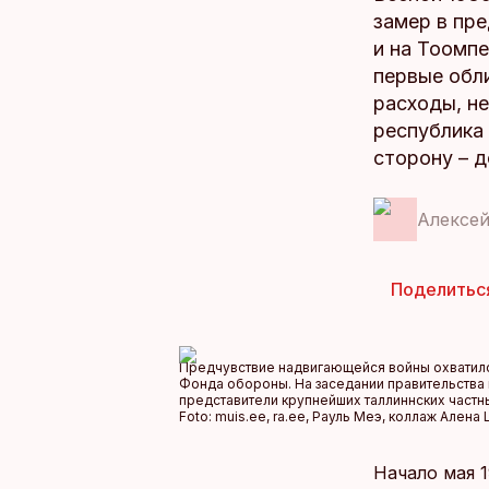
замер в пр
и на Тоомпе
первые обл
расходы, не
республика 
сторону – д
Алексе
Поделитьс
Предчувствие надвигающейся войны охватило 
Фонда обороны. На заседании правительства п
представители крупнейших таллиннских частн
Foto:
muis.ee, ra.ee, Рауль Меэ, коллаж Алена
Начало мая 