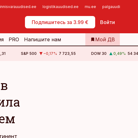
innisvarauudised.ee
logistikauudised.ee
mu.ee
palgauudised.ee
Самообслуживание
Подпишитесь за 3.99 €
Войти
ия
PRO
Напишите нам
Мой ДВ
,31
S&P 500
−0,17
%
7 723,55
DOW 30
0,49
%
54 34
 в
ила
аем
тинент