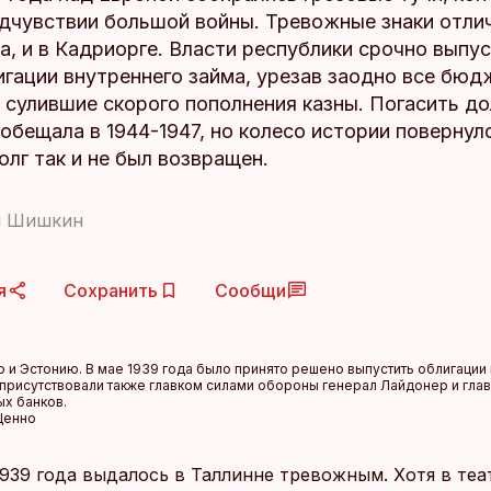
едчувствии большой войны. Тревожные знаки отли
а, и в Кадриорге. Власти республики срочно выпу
игации внутреннего займа, урезав заодно все бю
 сулившие скорого пополнения казны. Погасить до
обещала в 1944-1947, но колесо истории повернул
олг так и не был возвращен.
й Шишкин
я
Сохранить
Сообщи
и Эстонию. В мае 1939 года было принято решено выпустить облигации
рисутствовали также главком силами обороны генерал Лайдонер и глава
ых банков.
 Ценно
1939 года выдалось в Таллинне тревожным. Хотя в теа