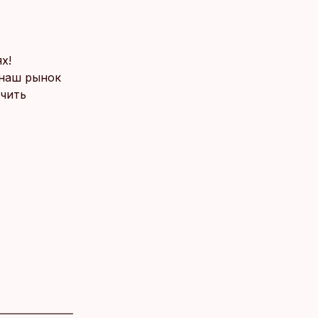
х!
 наш рынок
ючить