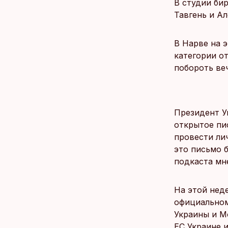
В студии би
Тавгень и А
В Нарве на 
категории о
побороть ве
Президент У
открытое пи
провести ли
это письмо 
подкаста мн
На этой неде
официальном
Украины и Мо
ЕС Украине 