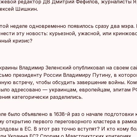
ржевой редактор ДВ Дмитрий Фефилов, журналисты Я
лексей Шишкин.
этой неделе одновременно появилось сразу два мэра. 
тнести эту новость: курьезной, ужасной, или кринжов
чный кризис?
краины Владимир Зеленский опубликовал на своем са
сьмо президенту России Владимиру Путину, в которо
чную встречу, чтобы обсудить завершение войны. Ко
было адресовано — украинцам, европейцам, элитам Р
ения категорически разделились.
ле было объявлено в 1638-й раз о начале подготовки 
у открытию первого переговорного кластера в рамка
лдовы в ЕС. В этот раз точно вступят? И кто кому б
или Украина ЕС? Спорим о Маастрихтских критериях.