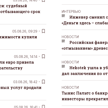
03.08.26, 14:40
си: судебный
 отбывающего срок
ИНТЕРВЬЮ
Инженер сменил с
«Деньги здесь – слаба
05.08.26, 09:29
вижимости купили
НОВОСТИ
Российская фанера
«отмыванием» древе
05.08.26, 14:14
лн евро привела
НОВОСТИ
Hekotek ушла в уб
рательству
дал заключения по о
03.08.26, 18:42
рных услуг продали
НОВОСТИ
Тынис Пальтс о банкр
инвесторы прекрати
05.08.26, 16:41