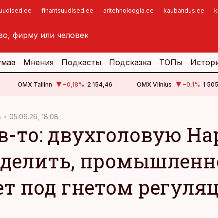
suudised.ee
finantsuudised.ee
aritehnoloogia.ee
kaubandus.ee
k
умаа
Мнения
Подкасты
Подсказка
ТОПы
Истор
OMX Tallinn
−0,18
%
2 154,46
OMX Vilnius
−0,1
%
1 505
В
05.06.26, 18:08
в-то: двухголовую На
оделить, промышленн
ет под гнетом регуля