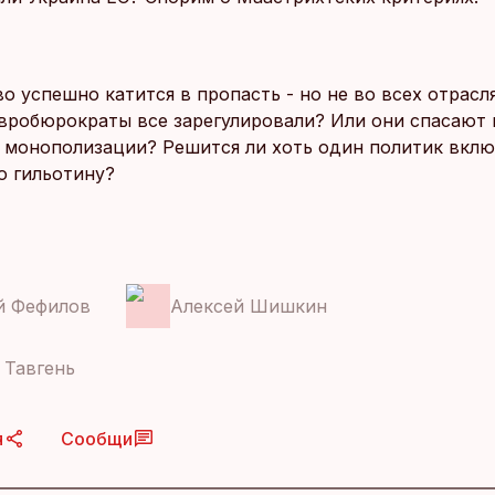
 успешно катится в пропасть - но не во всех отрасля
вробюрократы все зарегулировали? Или они спасают
 монополизации? Решится ли хоть один политик вкл
ю гильотину?
й Фефилов
Алексей Шишкин
 Тавгень
я
Сообщи