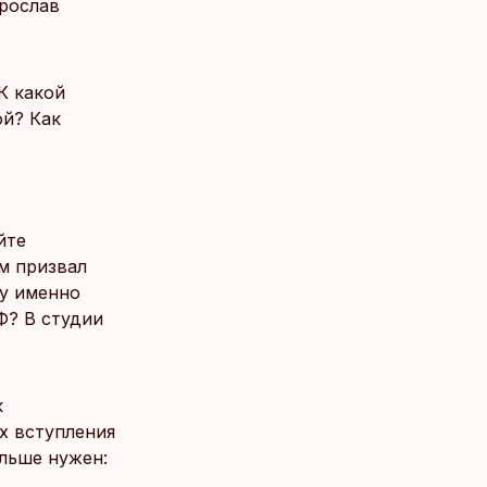
рослав
К какой
ой? Как
йте
м призвал
му именно
Ф? В студии
к
х вступления
ольше нужен: