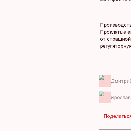
Производство
Проклятые е
от страшной
регуляторну
Дмитри
Ярослав
Поделитьс