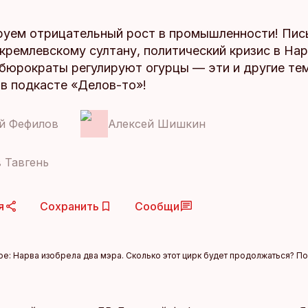
уем отрицательный рост в промышленности! Пис
кремлевскому султану, политический кризис в Нар
робюрократы регулируют огурцы — эти и другие те
в подкасте «Делов-то»!
й Фефилов
Алексей Шишкин
 Тавгень
я
Сохранить
Сообщи
мое: Нарва изобрела два мэра. Сколько этот цирк будет продолжаться? П