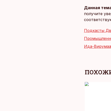
Данная тема
получите уве
соответству
Подкасты Д
Промышленн
Ида-Вирума
ПОХОЖИ