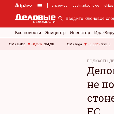
aripaev.ee
bestmarketing.ee
ehitu
kinnisvarauudised.ee
imelineajalugu.ee
logistikauudised.ee
imelineteadus.ee
Все новости
Эпицентр
Инвестор
Ида-Вир
OMX Baltic
−0,15
%
314,98
OMX Riga
−0,03
%
928,3
cebook
cebook
ПОДКАСТЫ Д
Дело
Twitter)
Twitter)
kedIn
kedIn
не п
ail
ail
стон
k
k
ЕС