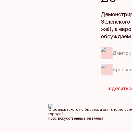
Демонстрир
Зеленского 
же!), а ев
обсуждаем 
Дмитри
Ярослав
Поделитьс
Отродясь такого не бывало, и опять то же са
городе?
Foto:
искусственный интеллект