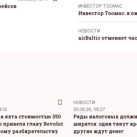
рейсов
ИНВЕСТОР ТООМАС
Инвестор Тоомас: я о
НОВОСТИ
airBaltic отменяет ча
НОВОСТИ
4:14
05.08.26, 08:27
я яхта стоимостью 350
Ряды налоговых долж
о привела главу Revolut
ширятся: одни тянут вр
ному разбирательству
другие ждут денег