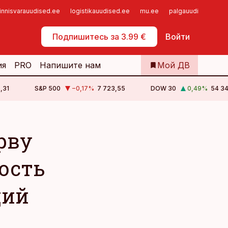
innisvarauudised.ee
logistikauudised.ee
mu.ee
palgauudised.ee
Самообслуживание
Подпишитесь за 3.99 €
Войти
ия
PRO
Напишите нам
Мой ДВ
,31
S&P 500
−0,17
%
7 723,55
DOW 30
0,49
%
54 34
рву
ость
ций