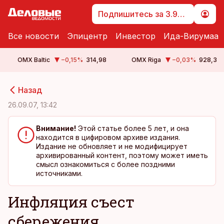
Подпишитесь за 3.99 €
Все новости
Эпицентр
Инвестор
Ида-Вирумаа
OMX Baltic
−0,15
%
314,98
OMX Riga
−0,03
%
928,3
cebook
cebook
Назад
Twitter)
Twitter)
26.09.07, 13:42
kedIn
kedIn
Внимание!
Этой статье более 5 лет, и она
находится в цифировом архиве издания.
ail
ail
Издание не обновляет и не модифицирует
архивированный контент, поэтому может иметь
k
k
смысл ознакомиться с более поздними
источниками.
Инфляция съест
сбережения