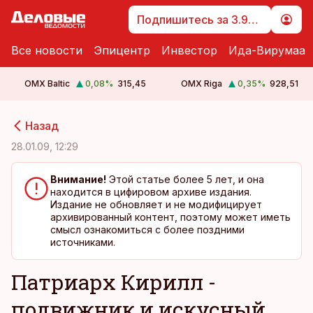
Подпишитесь за 3.99 €
Все новости
Эпицентр
Инвестор
Ида-Вирумаа
OMX Baltic
0,08
%
315,45
OMX Riga
0,35
%
928,51
cebook
cebook
Назад
Twitter)
Twitter)
28.01.09, 12:29
kedIn
kedIn
Внимание!
Этой статье более 5 лет, и она
находится в цифировом архиве издания.
ail
ail
Издание не обновляет и не модифицирует
архивированный контент, поэтому может иметь
k
k
смысл ознакомиться с более поздними
источниками.
Патриарх Кирилл -
подвижник и искусный