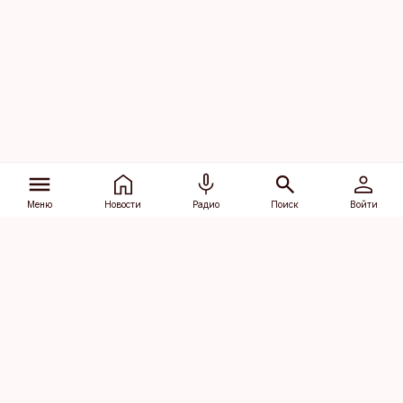
Меню
Новости
Радио
Поиск
Войти
Vana-Lõuna 39/1, 19094 Tallinn
(+372) 667 0111
dv@aripaev.ee