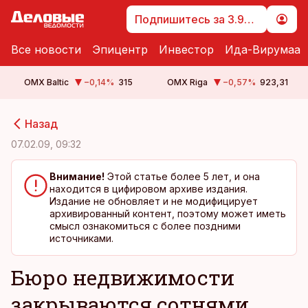
Подпишитесь за 3.99 €
Все новости
Эпицентр
Инвестор
Ида-Вирумаа
OMX Baltic
−0,14
%
315
OMX Riga
−0,57
%
923,31
cebook
cebook
Назад
Twitter)
Twitter)
07.02.09, 09:32
kedIn
kedIn
Внимание!
Этой статье более 5 лет, и она
находится в цифировом архиве издания.
ail
ail
Издание не обновляет и не модифицирует
архивированный контент, поэтому может иметь
k
k
смысл ознакомиться с более поздними
источниками.
Бюро недвижимости
закрываются сотнями