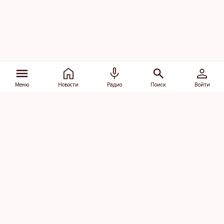
Меню
Новости
Радио
Поиск
Войти
Vana-Lõuna 39/1, 19094 Tallinn
(+372) 667 0111
dv@aripaev.ee
Подписаться
Об Äripäev
Реклама
Контакт