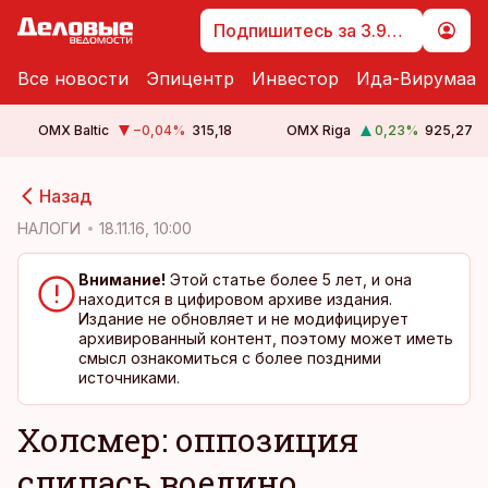
Подпишитесь за 3.99 €
Все новости
Эпицентр
Инвестор
Ида-Вирумаа
OMX Baltic
−0,04
%
315,18
OMX Riga
0,23
%
925,27
cebook
cebook
Назад
Twitter)
Twitter)
НАЛОГИ
18.11.16, 10:00
kedIn
kedIn
Внимание!
Этой статье более 5 лет, и она
находится в цифировом архиве издания.
ail
ail
Издание не обновляет и не модифицирует
архивированный контент, поэтому может иметь
k
k
смысл ознакомиться с более поздними
источниками.
Холсмер: оппозиция
слилась воедино