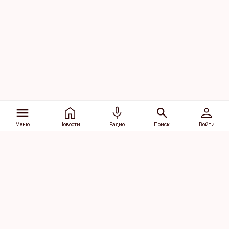
Меню
Новости
Радио
Поиск
Войти
Vana-Lõuna 39/1, 19094 Tallinn
(+372) 667 0111
dv@aripaev.ee