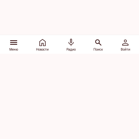
Меню
Новости
Радио
Поиск
Войти
Vana-Lõuna 39/1, 19094 Tallinn
(+372) 667 0111
dv@aripaev.ee
Подписаться
Об Äripäev
Реклама
Контакт