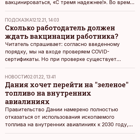
вакцинироваться, «С тремя надежнее!». Во время
кампании по всей стране значительно увеличится
количество пунктов вакцинации и свободных
ПОДСКАЗКА
12.12.21, 14:03
номерков. Прививку смогут сделать 120 000
Сколько работодатель должен
человек по всей стране, сообщает пресс-служба
ждать вакцинации работника?
Министерства социальных дел.
Читатель спрашивает: согласно введенному
порядку, мы на входе проверяем COVID-
сертификаты. Но при проверке существует
обоюдная угроза: мы не знаем, заразен клиент
или нет, а невакцинированный работник может
НОВОСТИ
02.01.22, 13:41
заразить как клиентов, так и коллег. Поэтому мы
Дания хочет перейти на "зеленое"
указали в анализе рисков рабочей среды, что
топливо на внутренних
работник, который проверяет у клиентов COVID-
авиалиниях
сертификаты, должен быть вакцинирован. Что
Правительство Дании намерено полностью
нам делать, если один из наших трех работников
отказаться от использования ископаемого
не вакцинирован? Каков разумный срок, в
топлива на внутренних авиалиниях к 2030 году,
течение которого мы можем требовать от
сообщает Bloomberg.
работника, чтобы он вакцинировался?