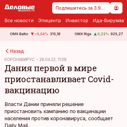
Подпишитесь за 3.99 €
Все новости
Эпицентр
Инвестор
Ида-Вирумаа
OMX Baltic
−0,04
%
315,18
OMX Riga
0,23
%
925,27
cebook
Назад
Twitter)
КОРОНАВИРУС
28.04.22, 11:08
Дания первой в мире
kedIn
приостанавливает Covid-
ail
вакцинацию
k
Власти Дании приняли решение
приостановить кампанию по вакцинации
населения против коронавируса, сообщает
Daily Mail.