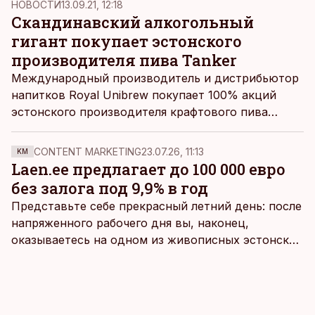
НОВОСТИ
13.09.21, 12:18
Скандинавский алкогольный
гигант покупает эстонского
производителя пива Tanker
Международный производитель и дистрибьютор
напитков Royal Unibrew покупает 100% акций
эстонского производителя крафтового пива
Tanker, пишет
Äripäev.
CONTENT MARKETING
23.07.26, 11:13
KM
Laen.ee предлагает до 100 000 евро
без залога под 9,9% в год
Представьте себе прекрасный летний день: после
напряженного рабочего дня вы, наконец,
оказываетесь на одном из живописных эстонских
пляжей. Температура морской воды едва
достигает 18 градусов, но вы как закаленный
предприниматель знаете, что смелость города
берет, и без долгих раздумий бросаетесь в воду.