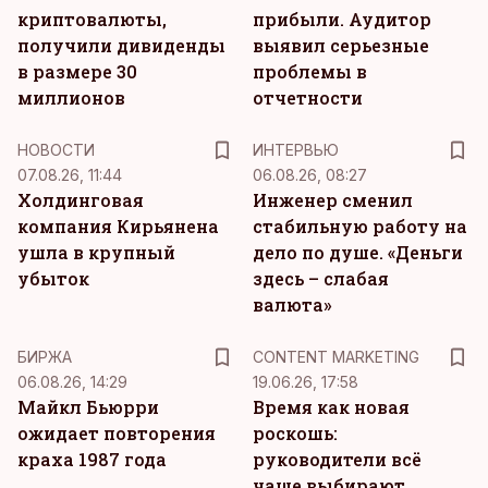
криптовалюты,
прибыли. Аудитор
получили дивиденды
выявил серьезные
в размере 30
проблемы в
миллионов
отчетности
НОВОСТИ
ИНТЕРВЬЮ
07.08.26, 11:44
06.08.26, 08:27
Холдинговая
Инженер сменил
компания Кирьянена
стабильную работу на
ушла в крупный
дело по душе. «Деньги
убыток
здесь – слабая
валюта»
KM
БИРЖА
CONTENT MARKETING
06.08.26, 14:29
19.06.26, 17:58
Майкл Бьюрри
Время как новая
ожидает повторения
роскошь:
краха 1987 года
руководители всё
чаще выбирают