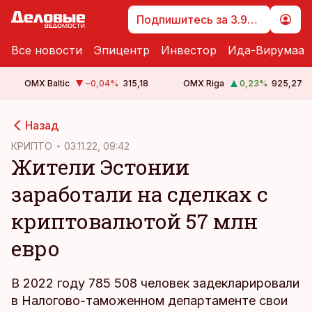
Подпишитесь за 3.99 €
Все новости
Эпицентр
Инвестор
Ида-Вирумаа
OMX Baltic
−0,04
%
315,18
OMX Riga
0,23
%
925,27
cebook
cebook
Назад
Twitter)
Twitter)
КРИПТО
03.11.22, 09:42
Жители Эстонии
kedIn
kedIn
заработали на сделках с
ail
ail
криптовалютой 57 млн
k
k
евро
В 2022 году 785 508 человек задекларировали
в Налогово-таможенном департаменте свои