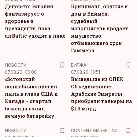
Делов-то: Эстония
Бриллиант, оружие и
фантазирует о
дом в Виймси:
здоровье и
судебный
президенте, пока
исполнитель продает
airBaltic уходит в пике
имущество
отбывающего срок
Гаммера
НОВОСТИ
БИРЖА
07.08.26, 06:00
07.08.26, 16:51
«Эстонский
Вышедшие из ОПЕК
волшебник» пустил
Объединенные
пыль в глаза США и
Арабские Эмираты
Канаде – стартап
приобрели танкеры на
беженца сулил
$1,3 млрд
вечную батарейку
KM
НОВОСТИ
CONTENT MARKETING