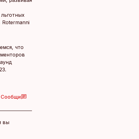
ми, развивая
 льготных
 Rotermanni
емся, что
 менторов
раунд
23.
Сообщи
и вы