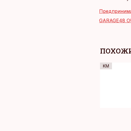
Предпринима
GARAGE48 O
ПОХОЖИ
KM