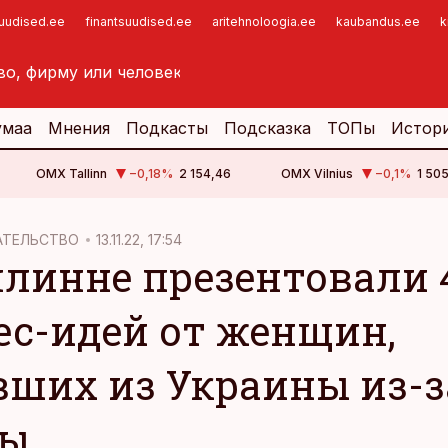
suudised.ee
finantsuudised.ee
aritehnoloogia.ee
kaubandus.ee
k
умаа
Мнения
Подкасты
Подсказка
ТОПы
Истор
OMX Tallinn
−0,18
%
2 154,46
OMX Vilnius
−0,1
%
1 505
АТЕЛЬСТВО
13.11.22, 17:54
ллинне презентовали 
ес-идей от женщин,
вших из Украины из-з
ны