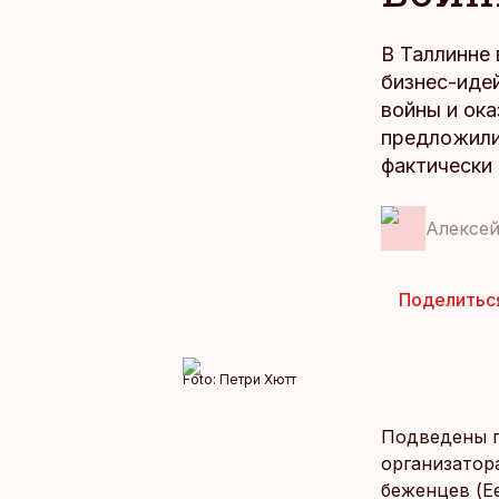
В Таллинне
бизнес-иде
войны и ока
предложили
фактически
Алексе
Поделитьс
Foto:
Петри Хютт
Подведены 
организатор
беженцев (Ee