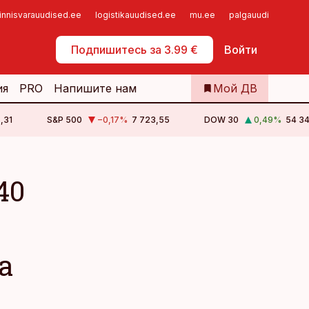
innisvarauudised.ee
logistikauudised.ee
mu.ee
palgauudised.ee
Самообслуживание
Подпишитесь за 3.99 €
Войти
ия
PRO
Напишите нам
Мой ДВ
,31
S&P 500
−0,17
%
7 723,55
DOW 30
0,49
%
54 34
40
а