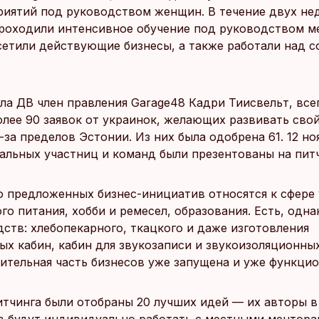
иятий под руководством женщин. В течение двух не
роходили интенсивное обучение под руководством м
сетили действующие бизнесы, а также работали над 
ала ДВ член правления Garage48 Кадри Тиисвельт, все
лее 90 заявок от украинок, желающих развивать свой
-за пределов Эстонии. Из них была одобрена 61. 12 но
альных участниц и команд были презентованы на питч
 предложенных бизнес-инициатив относятся к сфере 
о питания, хобби и ремесел, образования. Есть, одна
дств: хлебопекарного, ткацкого и даже изготовления
х кабин, кабин для звукозаписи и звукоизоляционны
чительная часть бизнесов уже запущена и уже функцио
итчинга были отобраны 20 лучших идей — их авторы в