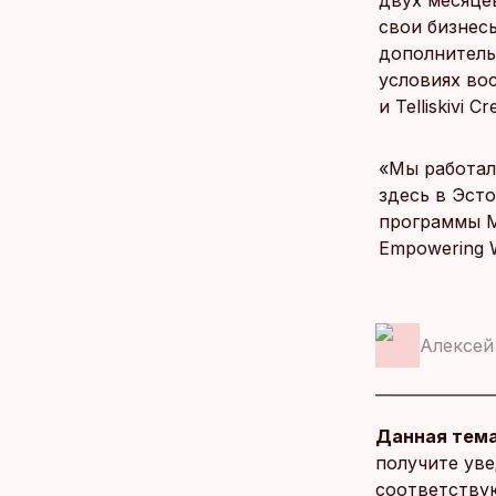
двух месяце
свои бизнес
дополнитель
условиях во
и Telliskivi Cr
«Мы работали
здесь в Эст
программы М
Empowering 
Алексе
Данная тема
получите уве
соответству