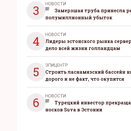
НОВОСТИ
3
Замерзшая труба принесла р
полумиллионный убыток
НОВОСТИ
4
Лидеры эстонского рынка серве
дело всей жизни голландцам
ЭПИЦЕНТР
5
Строить ласнамяэский бассейн ни
дорого и не факт, что окупится
НОВОСТИ
6
Турецкий инвестор прекраща
носков Suva в Эстонии