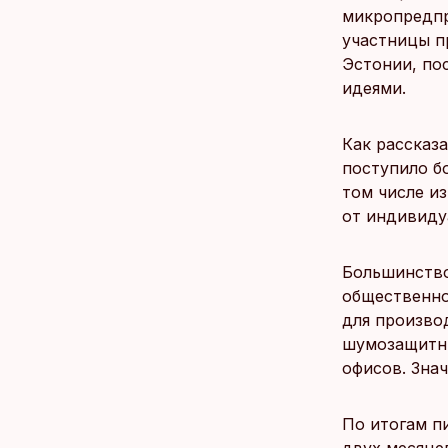
микропредпр
участницы п
Эстонии, по
идеями.
Как рассказ
поступило бо
том числе из
от индивиду
Большинство
общественног
для произво
шумозащитны
офисов. Зна
По итогам п