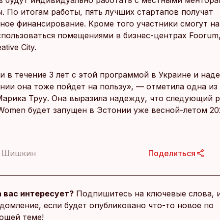
в будут индивидуально работать с местными ментора
ы. По итогам работы, пять лучших стартапов получат
ное финансирование. Кроме того участники смогут на
спользоваться помещениями в бизнес-центрах Foorum,
eative City.
 в течение 3 лет с этой программой в Украине и наде
онии она тоже пойдет на пользу», — отметила одна из
арика Труу. Она выразила надежду, что следующий 
Women будет запущен в Эстонии уже весной-летом 20
й Шишкин
Поделиться
 вас интересует?
Подпишитесь на ключевые слова, 
домление, если будет опубликовано что-то новое по
ющей теме!