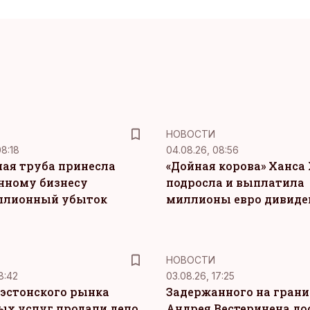
НОВОСТИ
08:18
04.08.26, 08:56
ая труба принесла
«Дойная корова» Ханса 
нному бизнесу
подросла и выплатила
ллионный убыток
миллионы евро дивиде
НОВОСТИ
8:42
03.08.26, 17:25
эстонского рынка
Задержанного на грани
ых услуг продали дело
Андрея Вестеринена до