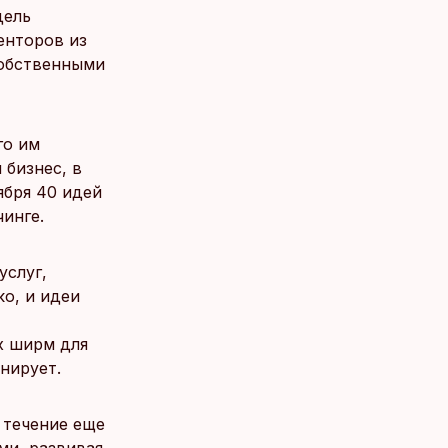
дель
енторов из
собственными
го им
 бизнес, в
ября 40 идей
инге.
услуг,
ко, и идеи
х ширм для
нирует.
 течение еще