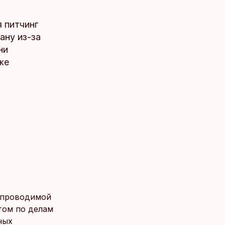
 питчинг
ану из-за
ни
же
 проводимой
том по делам
ных