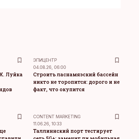
ЭПИЦЕНТР
04.08.26, 06:00
Х. Луйка
Строить ласнамяэский бассейн
никто не торопится: дорого и не
ндов
факт, что окупится
KM
CONTENT MARKETING
11.06.26, 10:33
це
Таллиннский порт тестирует
ставили
сеть 5G+: заменит ли мобильная