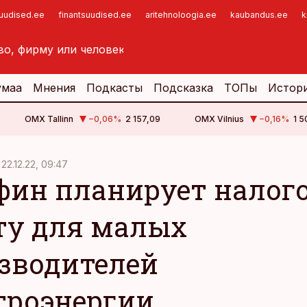
suudised.ee
finantsuudised.ee
aritehnoloogia.ee
kaubandus.ee
k
умаа
Мнения
Подкасты
Подсказка
ТОПы
Истор
OMX Tallinn
−0,06
%
2 157,09
OMX Vilnius
−0,16
%
1 5
22.12.22, 09:47
ин планирует налог
ту для малых
зводителей
троэнергии