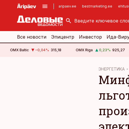
aripaev.ee
bestmarketing.ee
ehitu
kinnisvarauudised.ee
imelineajalugu.ee
logistikauudised.ee
imelineteadus.ee
Все новости
Эпицентр
Инвестор
Ида-Вир
OMX Baltic
−0,04
%
315,18
OMX Riga
0,23
%
925,27
cebook
cebook
ЭНЕРГЕТИКА
Минф
Twitter)
Twitter)
kedIn
kedIn
льго
ail
ail
прои
k
k
элек