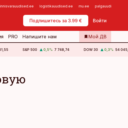
innisvarauudised.ee
logistikauudised.ee
mu.ee
palgauudised.ee
Самообслуживание
Подпишитесь за 3.99 €
Войти
ия
PRO
Напишите нам
Мой ДВ
01,55
S&P 500
0,5
%
7 748,74
DOW 30
0,3
%
54 045
овую