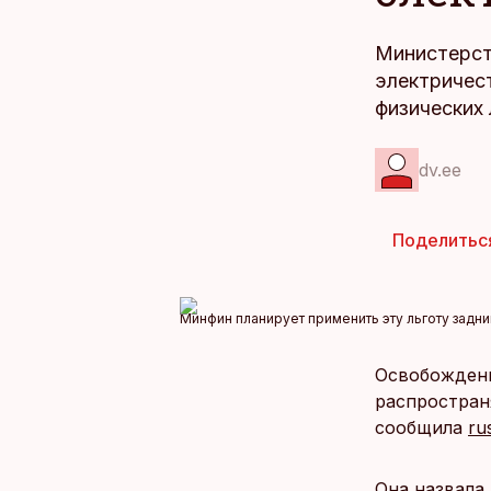
Министерст
электричес
физических 
dv.ee
Поделитьс
Минфин планирует применить эту льготу задн
Освобождени
распростран
сообщила
ru
Она назвала 