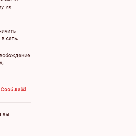
му их
ничить
в сеть.
свобождение
д.
Сообщи
и вы