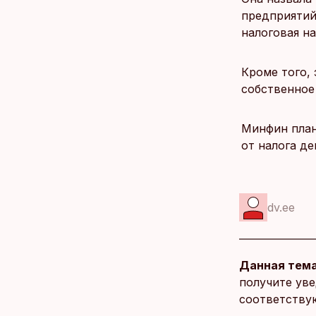
предприятий
налоговая на
Кроме того,
собственное
Минфин план
от налога д
dv.ee
Данная тема
получите уве
соответству