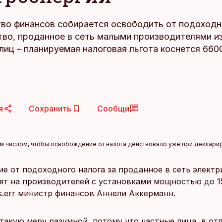
во финансов собирается освободить от подоходн
тво, проданное в сеть малыми производителями из
лиц – планируемая налоговая льгота коснется 660
я
Сохранить
Сообщи
им числом, чтобы освобождение от налога действовало уже при декларир
е от подоходного налога за проданное в сеть электр
ят на производителей с установками мощностью до 1
s.err
министр финансов Аннели Аккерманн.
такую меру разумной, потому что частные лица, в от