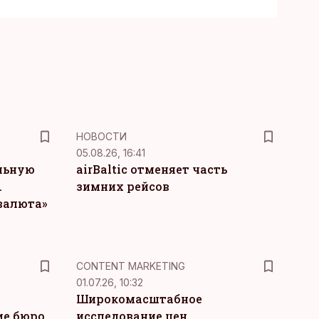
НОВОСТИ
05.08.26, 16:41
льную
airBaltic отменяет часть
.
зимних рейсов
 валюта»
KM
CONTENT MARKETING
01.07.26, 10:32
Широкомасштабное
ие бюро
исследование цен