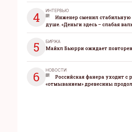
ИНТЕРВЬЮ
4
Инженер сменил стабильную 
душе. «Деньги здесь – слабая вал
БИРЖА
5
Майкл Бьюрри ожидает повторени
НОВОСТИ
6
Российская фанера уходит с р
«отмыванием» древесины продо