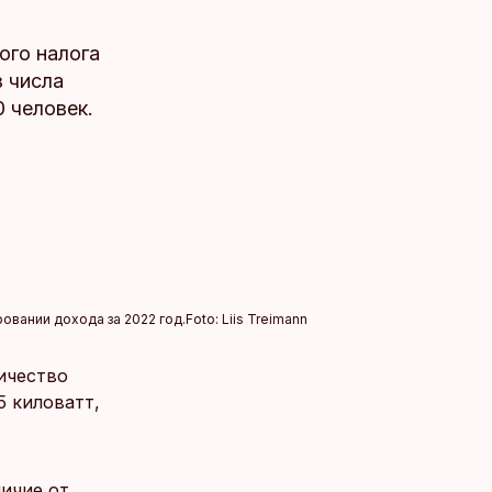
ого налога
 числа
0 человек.
овании дохода за 2022 год.
Foto:
Liis Treimann
ичество
5 киловатт,
личие от