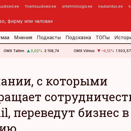
suudised.ee
finantsuudised.ee
aritehnoloogia.ee
kaubandus.ee
k
умаа
Мнения
Подкасты
Подсказка
ТОПы
Истор
OMX Tallinn
0,02
%
2 158,74
OMX Vilnius
−0,12
%
1 503,57
ании, с которыми
ращает сотрудничест
il, переведут бизнес в
вию