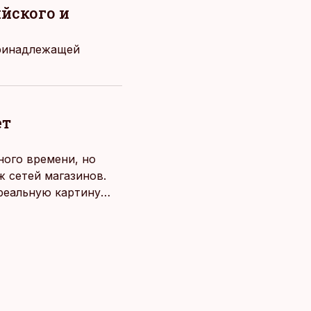
ийского и
принадлежащей
ет
ного времени, но
 сетей магазинов.
 реальную картину