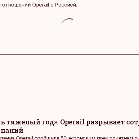
 отношений Operail с Россией.
ь тяжелый год»: Operail разрывает со
мпаний
пания Operail сообщила 50 эстонским предприятиям о 