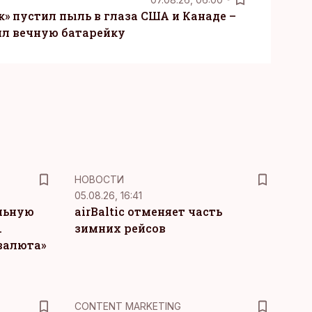
» пустил пыль в глаза США и Канаде –
ил вечную батарейку
НОВОСТИ
05.08.26, 16:41
льную
airBaltic отменяет часть
.
зимних рейсов
 валюта»
KM
CONTENT MARKETING