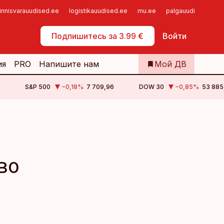
innisvarauudised.ee
logistikauudised.ee
mu.ee
palgauudised.ee
Самообслуживание
Подпишитесь за 3.99 €
Войти
ия
PRO
Напишите нам
Мой ДВ
S&P 500
−0,18
%
7 709,96
DOW 30
−0,85
%
53 885
во