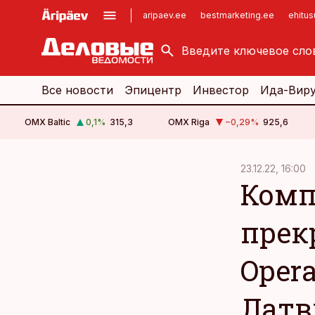
aripaev.ee
bestmarketing.ee
ehitu
kinnisvarauudised.ee
imelineajalugu.ee
logistikauudised.ee
imelineteadus.ee
Все новости
Эпицентр
Инвестор
Ида-Вир
OMX Baltic
0,1
%
315,3
OMX Riga
−0,29
%
925,6
cebook
23.12.22, 16:00
Комп
Twitter)
kedIn
прек
ail
Opera
k
Лат