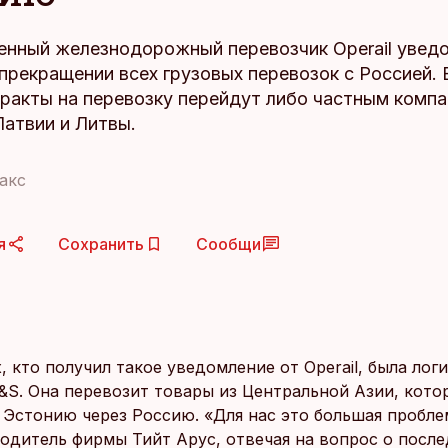
енный железнодорожный перевозчик Operail увед
прекращении всех грузовых перевозок с Россией. 
тракты на перевозку перейдут либо частным компа
Латвии и Литвы.
акс
я
Сохранить
Сообщи
, кто получил такое уведомление от Operail, была лог
&S. Она перевозит товары из Центральной Азии, кото
 Эстонию через Россию. «Для нас это большая пробле
водитель фирмы Тийт Арус, отвечая на вопрос о посл