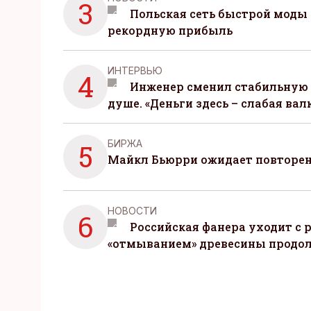
3
Польская сеть быстрой моды 
рекордную прибыль
ИНТЕРВЬЮ
4
Инженер сменил стабильную 
душе. «Деньги здесь – слабая вал
БИРЖА
5
Майкл Бьюрри ожидает повторени
НОВОСТИ
6
Российская фанера уходит с р
«отмыванием» древесины продо