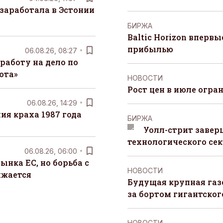
заработала в Эстонии
БИРЖА
Baltic Horizon вперв
прибылью
06.08.26, 08:27
работу на дело по
юта»
НОВОСТИ
Рост цен в июле огра
06.08.26, 14:29
я краха 1987 года
БИРЖА
Уолл-стрит завер
технологического сек
06.08.26, 06:00
ынка ЕС, но борьба с
НОВОСТИ
лжается
Будущая крупная газ
за бортом гигантского
НОВОСТИ