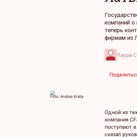
Государств
компаний о 
теперь кон
фирмам из 
Лаура С
Поделитьс
Foto:
Andras Kralla
Одной из тех
компания CF
поступают в
сказал руко