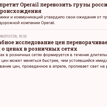
претит Operail перевозить грузы росс
происхождения
мики и коммуникаций утвердило свои ожидания от 
дорожной компании Operail.
NG
01.07.26, 10:32
ное исследование цен переворачива
 о ценах в розничных сетях
ах в розничных сетях формируется в течение длитель
 цен может меняться быстрее, чем устоявшийся имидж
ание цен, проведенное в апреле, проливает свет на
йших розничных сетях Эстонии.