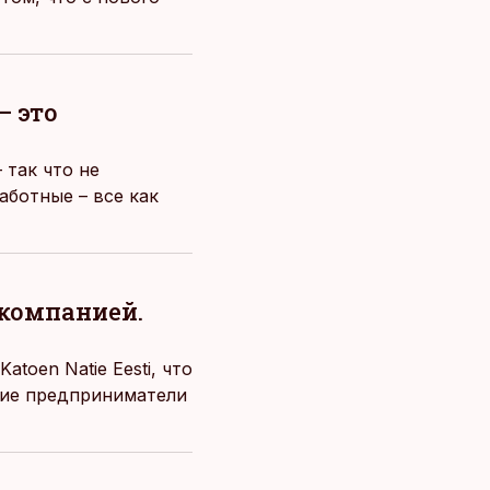
– это
 так что не
аботные – все как
 компанией.
toen Natie Eesti, что
ские предприниматели