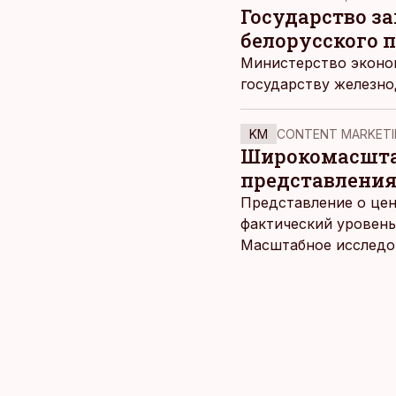
Государство за
белорусского 
Министерство эконо
государству железно
KM
CONTENT MARKETI
Широкомасштаб
представления
Представление о цен
фактический уровень
Масштабное исследов
уровня цен в крупне