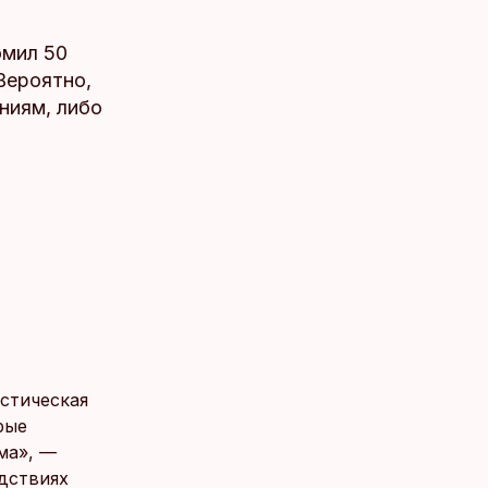
омил 50
Вероятно,
ниям, либо
истическая
рые
ма», —
едствиях