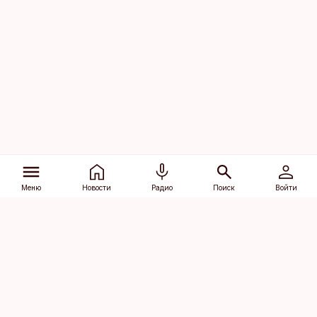
Меню
Новости
Радио
Поиск
Войти
Vana-Lõuna 39/1, 19094 Tallinn
(+372) 667 0111