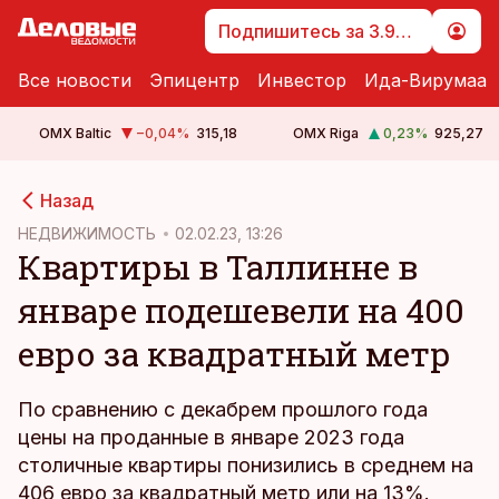
Подпишитесь за 3.99 €
Все новости
Эпицентр
Инвестор
Ида-Вирумаа
OMX Baltic
−0,04
%
315,18
OMX Riga
0,23
%
925,27
cebook
cebook
Назад
Twitter)
Twitter)
НЕДВИЖИМОСТЬ
02.02.23, 13:26
Квартиры в Таллинне в
kedIn
kedIn
январе подешевели на 400
ail
ail
евро за квадратный метр
k
k
По сравнению с декабрем прошлого года
цены на проданные в январе 2023 года
столичные квартиры понизились в среднем на
406 евро за квадратный метр или на 13%.