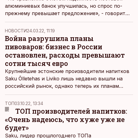
алюминиевых банок улучшилась, но спрос по-
прежнему превышает предложение», - говорит
руководитель по производству Saku Õlletehas
Марите Метс. На производителя пива давит
НОВОСТИ
24.03.22, 11:19
также рост цен. Например, цена на европоддоны
Война разрушила планы
выросла вдвое по сравнению с летом, пишет
пивоваров: бизнес в России
Äripäev
.
остановлен, расходы превышают
сотни тысяч евро
Крупнейшие эстонские производители напитков
Saku Õlletehas и Liviko лишь недавно вышли на
российский рынок, однако теперь их планам
пришел конец.
ТОП
03.10.22, 13:34
ТОП производителей напитков:
«Очень надеюсь, что хуже уже не
будет»
Saku, лидер прошлогоднего ТОПа