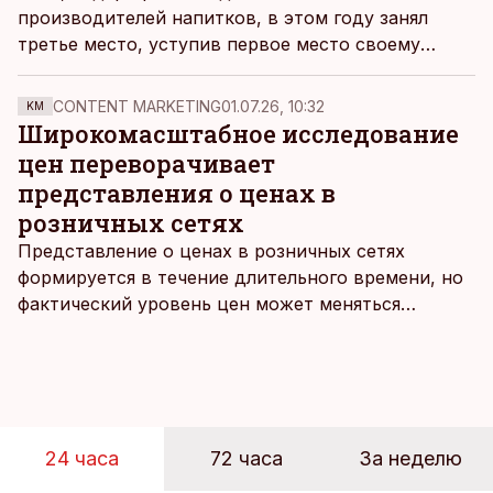
производителей напитков, в этом году занял
третье место, уступив первое место своему
главному конкуренту A. Le Coq, пишут
Tööstusuudised
.
CONTENT MARKETING
01.07.26, 10:32
KM
Широкомасштабное исследование
цен переворачивает
представления о ценах в
розничных сетях
Представление о ценах в розничных сетях
формируется в течение длительного времени, но
фактический уровень цен может меняться
быстрее, чем устоявшийся имидж сетей
магазинов. Масштабное исследование цен,
проведенное в апреле, проливает свет на
реальную картину уровня цен в крупнейших
розничных сетях Эстонии.
24 часа
72 часа
За неделю