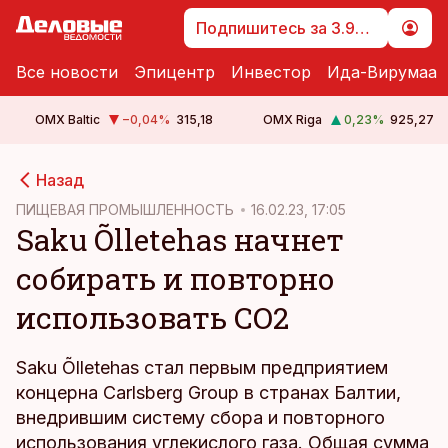
Подпишитесь за 3.99 €
Все новости
Эпицентр
Инвестор
Ида-Вирумаа
OMX Baltic
−0,04
%
315,18
OMX Riga
0,23
%
925,27
cebook
Назад
Twitter)
ПИЩЕВАЯ ПРОМЫШЛЕННОСТЬ
16.02.23, 17:05
Saku Õlletehas начнет
kedIn
собирать и повторно
ail
использовать СO2
k
Saku Õlletehas стал первым предприятием
концерна Carlsberg Group в странах Балтии,
внедрившим систему сбора и повторного
использования углекислого газа. Общая сумма