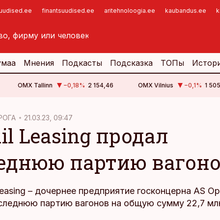
suudised.ee
finantsuudised.ee
aritehnoloogia.ee
kaubandus.ee
k
умаа
Мнения
Подкасты
Подсказка
ТОПы
Истор
OMX Tallinn
−0,18
%
2 154,46
OMX Vilnius
−0,1
%
1 505
РОГА
21.03.23, 09:47
il Leasing продал
еднюю партию вагон
Leasing – дочернее предприятие госконцерна AS Ope
следнюю партию вагонов на общую сумму 22,7 млн