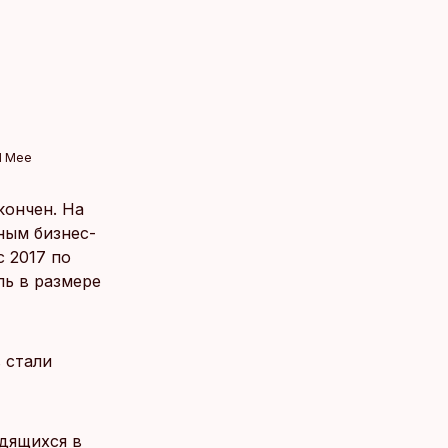
l Mee
кончен. На
ным бизнес-
с 2017 по
ыль в размере
 стали
одящихся в