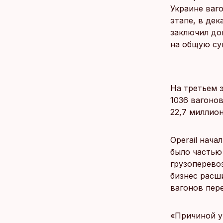
Украине ваг
этапе, в дек
заключил до
на общую сум
На третьем э
1036 вагоно
22,7 миллион
Operail нача
было частью 
грузоперевоз
бизнес расш
вагонов пере
«Причиной у