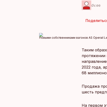
dv.ee
Поделитьс
Новыми собственниками вагонов AS Operail Lea
Таким образо
протяжении 
направлением
2022 года, а
68 миллионо
Продажа про
шесть предп
На первом э