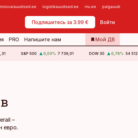
innisvarauudised.ee
logistikauudised.ee
mu.ee
palgauudised.ee
Самообслуживание
Подпишитесь за 3.99 €
Войти
ия
PRO
Напишите нам
Мой ДВ
,31
S&P 500
0,03
%
7 739,01
DOW 30
0,79
%
54 512
ов
rail –
 евро.