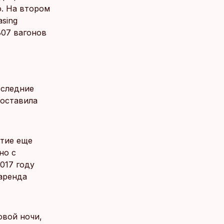
о. На втором
asing
807 вагонов
оследние
составила
ятие еще
но с
2017 году
 аренда
овой ночи,