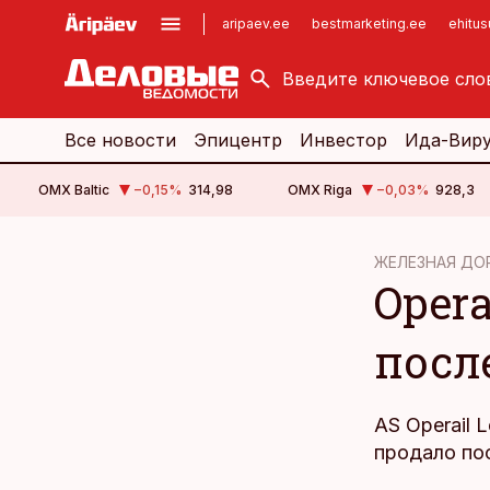
aripaev.ee
bestmarketing.ee
ehitu
kinnisvarauudised.ee
imelineajalugu.ee
logistikauudised.ee
imelineteadus.ee
Все новости
Эпицентр
Инвестор
Ида-Вир
OMX Baltic
−0,15
%
314,98
OMX Riga
−0,03
%
928,3
cebook
cebook
ЖЕЛЕЗНАЯ ДО
Opera
Twitter)
Twitter)
kedIn
kedIn
посл
ail
ail
k
k
AS Operail 
продало по