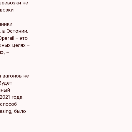
еревозки не
евозки
чники
 в Эстонии.
erail – это
жных целях –
», –
а вагонов не
будет
нный
2021 года.
 способ
asing, было