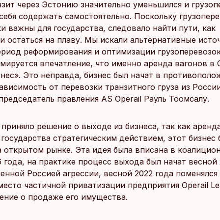
нзит через Эстонию значительно уменьшился и грузоп
 себя содержать самостоятельно. Поскольку грузопер
и важны для государства, следовало найти пути, как
и остаться на плаву. Мы искали альтернативные исто
ериод реформирования и оптимизации грузоперевозок
ируется впечатление, что именно аренда вагонов в Op
знес». Это неправда, бизнес был начат в противополо
ависимость от перевозки транзитного груза из России
председатель правления AS Operail Рауль Тоомсалу.
приняло решение о выходе из бизнеса, так как аренд
 государства стратегическим действием, этот бизнес 
а открытом рынке. Эта идея была вписана в коалицио
 года, на практике процесс выхода был начат весной 
ленной Россией агрессии, весной 2022 года поменялся
есто частичной приватизации предприятия Operail Le
ение о продаже его имущества.