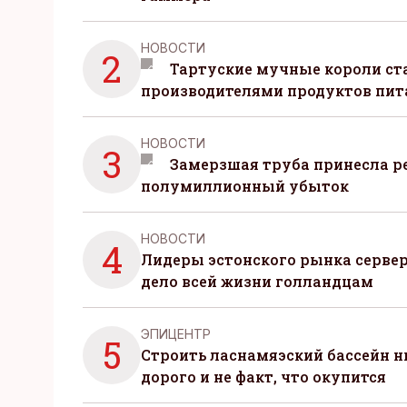
НОВОСТИ
2
Тартуские мучные короли с
производителями продуктов пит
НОВОСТИ
3
Замерзшая труба принесла р
полумиллионный убыток
НОВОСТИ
4
Лидеры эстонского рынка серве
дело всей жизни голландцам
ЭПИЦЕНТР
5
Строить ласнамяэский бассейн ни
дорого и не факт, что окупится