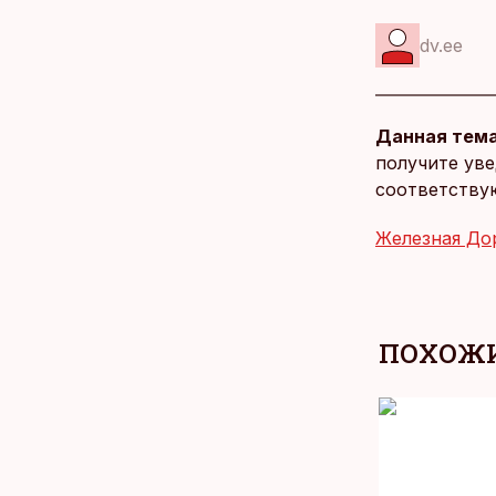
dv.ee
Данная тема
получите уве
соответству
Железная До
ПОХОЖИ