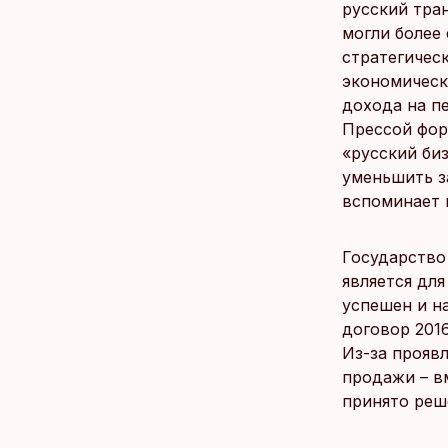
русский тра
могли более
стратегическ
экономическ
дохода на п
Прессой форм
«русский би
уменьшить з
вспоминает 
Государство 
является для
успешен и н
договор 2016
Из-за прояв
продажи – вм
принято реш