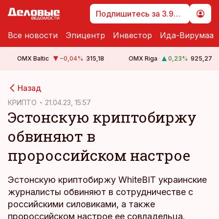
Подпишитесь за 3.99 €
Все новости
Эпицентр
Инвестор
Ида-Вирумаа
OMX Baltic
−0,04
%
315,18
OMX Riga
0,23
%
925,27
cebook
cebook
Назад
Twitter)
Twitter)
КРИПТО
21.04.23, 15:57
Эстонскую криптобиржу
kedIn
kedIn
обвиняют в
ail
ail
пророссийском настрое
k
k
Эстонскую криптобиржу WhiteBIT украинские
журналисты обвиняют в сотрудничестве с
российскими силовиками, а также
пророссийском настрое ее совладельца.