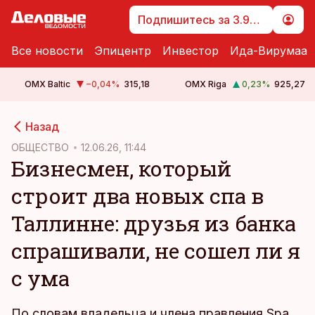
Подпишитесь за 3.99 €
Все новости
Эпицентр
Инвестор
Ида-Вирумаа
OMX Baltic
−0,04
%
315,18
OMX Riga
0,23
%
925,27
cebook
cebook
Назад
Twitter)
Twitter)
ОБЩЕСТВО
12.06.26, 11:44
Бизнесмен, который
kedIn
kedIn
строит два новых спа в
ail
ail
Таллинне: друзья из банка
k
k
спрашивали, не сошел ли я
с ума
По словам владельца и члена правления Spa