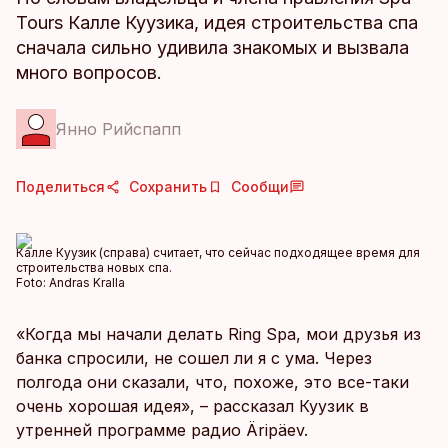
Tours Калле Куузика, идея строительства спа
сначала сильно удивила знакомых и вызвала
много вопросов.
Янно Рийспапп
Поделиться
Сохранить
Сообщи
Калле Куузик (справа) считает, что сейчас подходящее время для
строительства новых спа.
Foto:
Andras Kralla
«Когда мы начали делать Ring Spa, мои друзья из
банка спросили, не сошел ли я с ума. Через
полгода они сказали, что, похоже, это все-таки
очень хорошая идея», – рассказал Куузик в
утренней программе радио Äripäev.