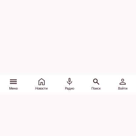
Меню
Новости
Радио
Поиск
Войти
Vana-Lõuna 39/1, 19094 Tallinn