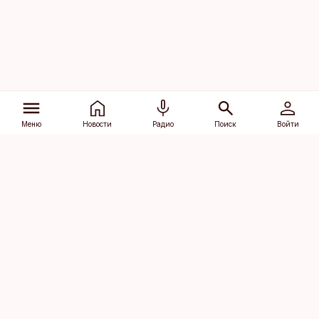
Меню
Новости
Радио
Поиск
Войти
Vana-Lõuna 39/1, 19094 Tallinn
(+372) 667 0111
dv@aripaev.ee
Подписаться
Об Äripäev