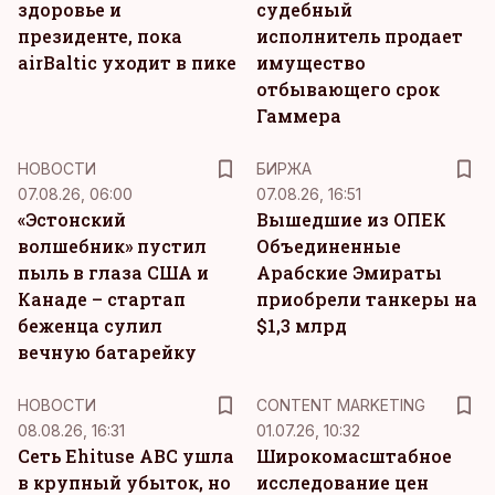
здоровье и
судебный
президенте, пока
исполнитель продает
airBaltic уходит в пике
имущество
отбывающего срок
Гаммера
НОВОСТИ
БИРЖА
07.08.26, 06:00
07.08.26, 16:51
«Эстонский
Вышедшие из ОПЕК
волшебник» пустил
Объединенные
пыль в глаза США и
Арабские Эмираты
Канаде – стартап
приобрели танкеры на
беженца сулил
$1,3 млрд
вечную батарейку
KM
НОВОСТИ
CONTENT MARKETING
08.08.26, 16:31
01.07.26, 10:32
Сеть Ehituse ABC ушла
Широкомасштабное
в крупный убыток, но
исследование цен