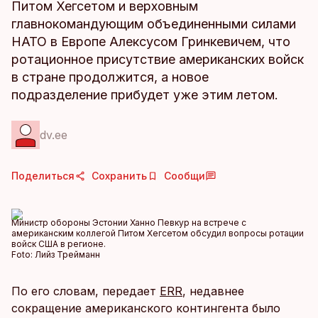
Питом Хегсетом и верховным
главнокомандующим объединенными силами
НАТО в Европе Алексусом Гринкевичем, что
ротационное присутствие американских войск
в стране продолжится, а новое
подразделение прибудет уже этим летом.
dv.ee
Поделиться
Сохранить
Сообщи
Министр обороны Эстонии Ханно Певкур на встрече с
американским коллегой Питом Хегсетом обсудил вопросы ротации
войск США в регионе.
Foto:
Лийз Трейманн
По его словам, передает
ERR
, недавнее
сокращение американского контингента было