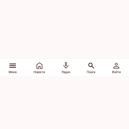
Меню
Новости
Радио
Поиск
Войти
Vana-Lõuna 39/1, 19094 Tallinn
(+372) 667 0111
dv@aripaev.ee