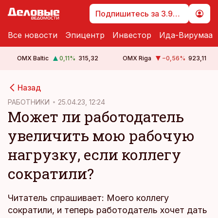
Подпишитесь за 3.99 €
Все новости
Эпицентр
Инвестор
Ида-Вирумаа
OMX Baltic
0,11
%
315,32
OMX Riga
−0,56
%
923,11
cebook
Назад
Twitter)
РАБОТНИКИ
25.04.23, 12:24
Может ли работодатель
kedIn
увеличить мою рабочую
ail
нагрузку, если коллегу
k
сократили?
Читатель спрашивает: Моего коллегу
сократили, и теперь работодатель хочет дать