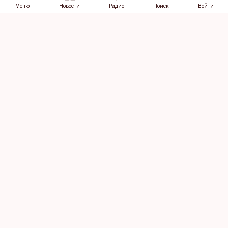
Меню
Новости
Радио
Поиск
Войти
Vana-Lõuna 39/1, 19094 Tallinn
(+372) 667 0111
dv@aripaev.ee
Подписаться
Об Äripäev
Реклама
Контакт
Права на
Кодекс журналистской
использование
этики
контента
Общие условия
Политика
конфиденциальности