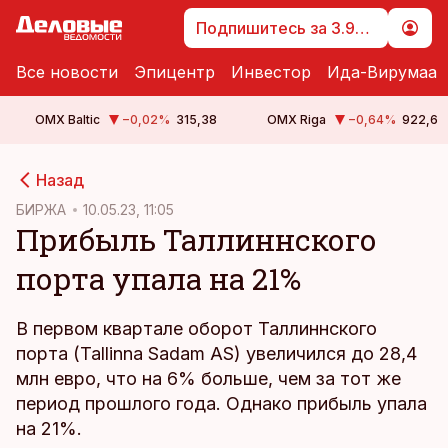
Подпишитесь за 3.99 €
Все новости
Эпицентр
Инвестор
Ида-Вирумаа
OMX Baltic
−0,02
%
315,38
OMX Riga
−0,64
%
922,6
cebook
Назад
Twitter)
БИРЖА
10.05.23, 11:05
Прибыль Таллиннского
kedIn
порта упала на 21%
ail
k
В первом квартале оборот Таллиннского
порта (Tallinna Sadam AS) увеличился до 28,4
млн евро, что на 6% больше, чем за тот же
период прошлого года. Однако прибыль упала
на 21%.