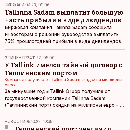
БИРЖА
04.04.23, 09:06
Tallinna Sadam выплатит большую
часть прибыли в виде дивидендов
Биржевая компания Tallinna Sadam сообщила
инвесторам о решении руководства выплатить
75% прошлогодней прибыли в виде дивидендов.
ЭПИЦЕНТР
24.11.22, 06:00
У Tallink имелся тайный договор с
Таллиннским портом
Компания получила от Tallinna Sadam скидки на миллионы
евро
За минувшие годы Tallink Grupp получила от
государственной компании Tallinna Sadam
(Таллиннский порт) скидки на миллионы евро – а
все благодаря особым договоренностям по
поводу портовых сборов, о которых не знали
НОВОСТИ
06.10.22, 10:35
конкуренты.
Таллиннский порт увеличил