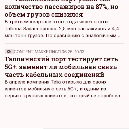
количество пассажиров на 87%, но
объем грузов снизился
В третьем квартале этого года через порты
Tallinna Sadam прошло 2,5 млн пассажиров и 4,4
млн тонн грузов. По сравнению с аналогичным
периодом прошлого года количество пассажиров
увеличилось на 87%, а объем грузов уменьшился
CONTENT MARKETING
11.06.26, 10:33
KM
на 33%, пишет
Äripäev
.
Таллиннский порт тестирует сеть
5G+: заменит ли мобильная связь
часть кабельных соединений
В апреле компания Telia открыла для своих
клиентов мобильную сеть 5G+, и одним из
первых крупных клиентов, который ее опробовал,
стал Таллиннский порт, который тестировал
новую технологию в условиях портовой
инфраструктуры.