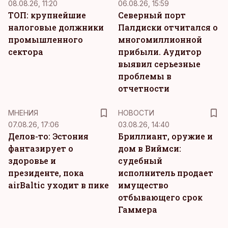
08.08.26, 11:20
06.08.26, 15:59
ТОП: крупнейшие
Северный порт
налоговые должники
Палдиски отчитался о
промышленного
многомиллионной
сектора
прибыли. Аудитор
выявил серьезные
проблемы в
отчетности
MНЕНИЯ
НОВОСТИ
07.08.26, 17:06
03.08.26, 14:40
Делов-то: Эстония
Бриллиант, оружие и
фантазирует о
дом в Виймси:
здоровье и
судебный
президенте, пока
исполнитель продает
airBaltic уходит в пике
имущество
отбывающего срок
Гаммера