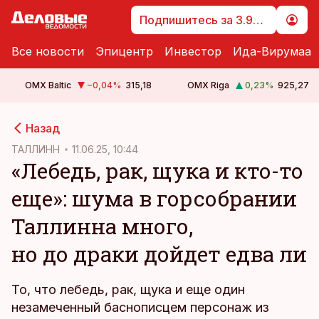
Подпишитесь за 3.99 €
Все новости
Эпицентр
Инвестор
Ида-Вирумаа
OMX Baltic
−0,04
%
315,18
OMX Riga
0,23
%
925,27
cebook
cebook
Назад
Twitter)
Twitter)
ТАЛЛИНН
11.06.25, 10:44
«Лебедь, рак, щука и кто-то
kedIn
kedIn
еще»: шума в горсобрании
ail
ail
Таллинна много,
k
k
но до драки дойдет едва ли
То, что лебедь, рак, щука и еще один
незамеченный баснописцем персонаж из