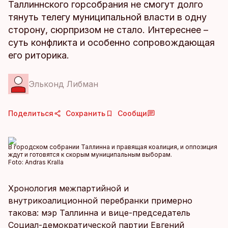
Таллиннского горсобрания не смогут долго
тянуть телегу муниципальной власти в одну
сторону, сюрпризом не стало. Интереснее –
суть конфликта и особенно сопровождающая
его риторика.
Эльконд Либман
Поделиться
Сохранить
Сообщи
В городском собрании Таллинна и правящая коалиция, и оппозиция
ждут и готовятся к скорым муниципальным выборам.
Foto:
Andras Kralla
Хронология межпартийной и
внутрикоалиционной перебранки примерно
такова: мэр Таллинна и вице-председатель
Социал-демократической партии Евгений