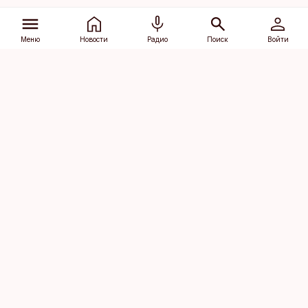
Меню
Новости
Радио
Поиск
Войти
Vana-Lõuna 39/1, 19094 Tallinn
(+372) 667 0111
dv@aripaev.ee
Подписаться
Об Äripäev
Реклама
Контакт
Права на
Кодекс журналистской
использование
этики
контента