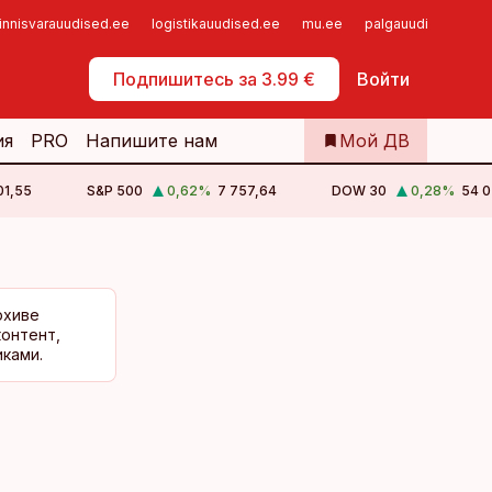
innisvarauudised.ee
logistikauudised.ee
mu.ee
palgauudised.ee
Самообслуживание
Подпишитесь за 3.99 €
Войти
ия
PRO
Напишите нам
Мой ДВ
01,55
S&P 500
0,62
%
7 757,64
DOW 30
0,28
%
54 0
рхиве
контент,
ками.