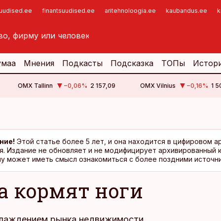
suudised.ee
finantsuudised.ee
aritehnoloogia.ee
kaubandus.ee
k
умаа
Мнения
Подкасты
Подсказка
ТОПы
Истор
OMX Tallinn
−0,06
%
2 157,09
OMX Vilnius
−0,16
%
1 5
ние!
Этой статье более 5 лет, и она находится в цифировом а
я. Издание не обновляет и не модифицирует архивированный 
у может иметь смысл ознакомиться с более поздними источни
а кормят ноги
хлаждением рынка недвижимости,