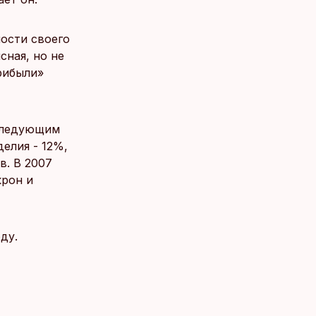
ности своего
сная, но не
рибыли»
 следующим
делия - 12%,
в. В 2007
крон и
ду.