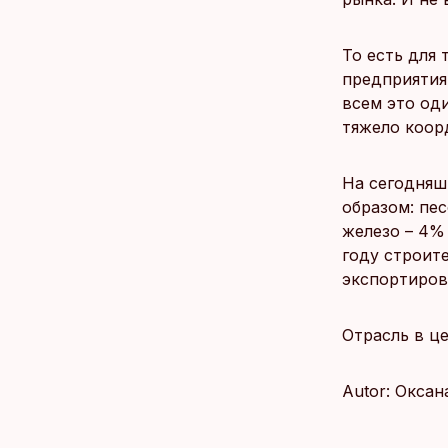
То есть для 
предприятия
всем это од
тяжело коор
На сегодняш
образом: пес
железо – 4%
году строит
экспортирова
Oтрасль в ц
Autor: Оксан