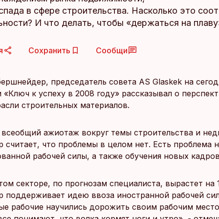
спада в сфере строительства. Насколько это соо
ности? И что делать, чтобы «держаться на плаву
я
Сохранить
Сообщи
ершнейдер, председатель совета AS Glaskek на сего
 «Ключ к успеху в 2008 году» рассказывал о перспек
расли строительных материалов.
 всеобщий ажиотаж вокруг темы строительства и не
 считает, что проблемы в целом нет. Есть проблема 
ванной рабочей силы, а также обучения новых кадров
том секторе, по прогнозам специалиста, вырастет на 
 поддерживает идею ввоза иностранной рабочей сил
ые рабочие научились дорожить своим рабочим место
все понимают, что волка кормят ноги и утро», - отмеч