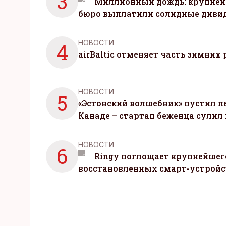
3
Миллионный дождь: крупней
бюро выплатили солидные диви
НОВОСТИ
4
airBaltic отменяет часть зимних 
НОВОСТИ
5
«Эстонский волшебник» пустил п
Канаде – стартап беженца сулил
НОВОСТИ
6
Ringy поглощает крупнейшег
восстановленных смарт-устройс