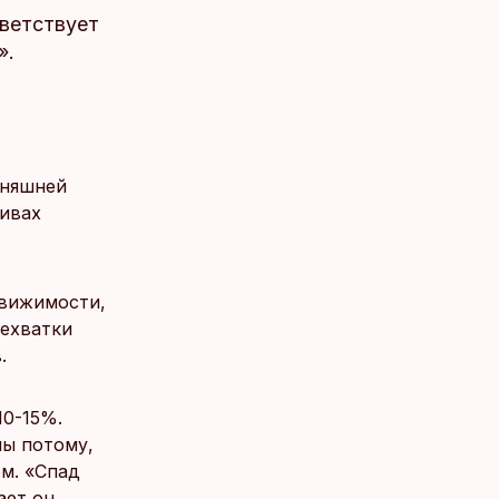
тветствует
».
дняшней
тивах
движимости,
нехватки
.
10-15%.
ы потому,
м. «Спад
ает он.