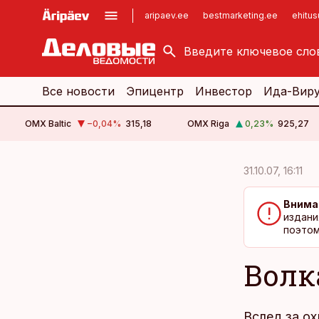
aripaev.ee
bestmarketing.ee
ehitu
kinnisvarauudised.ee
imelineajalugu.ee
logistikauudised.ee
imelineteadus.ee
Все новости
Эпицентр
Инвестор
Ида-Вир
OMX Baltic
−0,04
%
315,18
OMX Riga
0,23
%
925,27
cebook
cebook
31.10.07, 16:11
Twitter)
Twitter)
Внима
kedIn
kedIn
издани
поэтом
ail
ail
Волк
k
k
Вслед за о