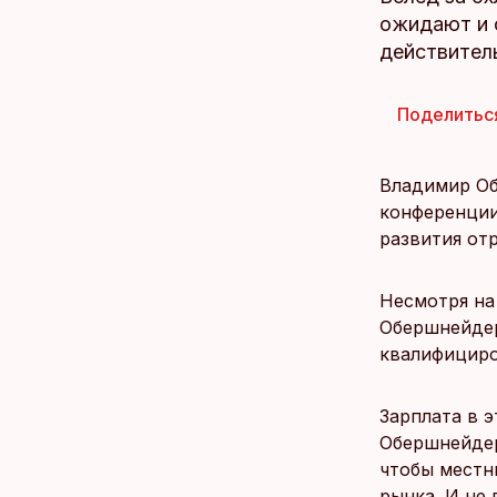
ожидают и 
действитель
Поделитьс
Владимир Об
конференции
развития от
Несмотря на
Обершнейдер
квалифициро
Зарплата в э
Обершнейдер
чтобы местн
рынка. И не 