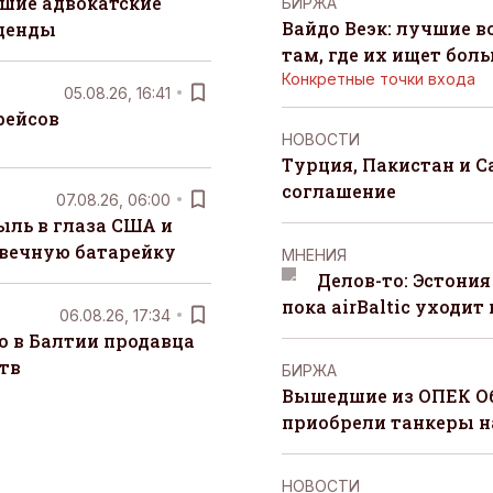
шие адвокатские
БИРЖА
Вайдо Веэк: лучшие в
денды
там, где их ищет бол
Конкретные точки входа
05.08.26, 16:41
рейсов
НОВОСТИ
Турция, Пакистан и 
соглашение
07.08.26, 06:00
ыль в глаза США и
 вечную батарейку
MНЕНИЯ
Делов-то: Эстония
пока airBaltic уходит 
06.08.26, 17:34
о в Балтии продавца
тв
БИРЖА
Вышедшие из ОПЕК О
приобрели танкеры на
НОВОСТИ