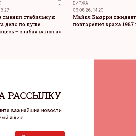
Ю
БИРЖА
08:27
06.08.26, 14:29
 сменил стабильную
Майкл Бьюрри ожидае
а дело по душе.
повторения краха 1987 
здесь – слабая валюта»
А РАССЫЛКУ
чите важнейшие новости
вый ящик!