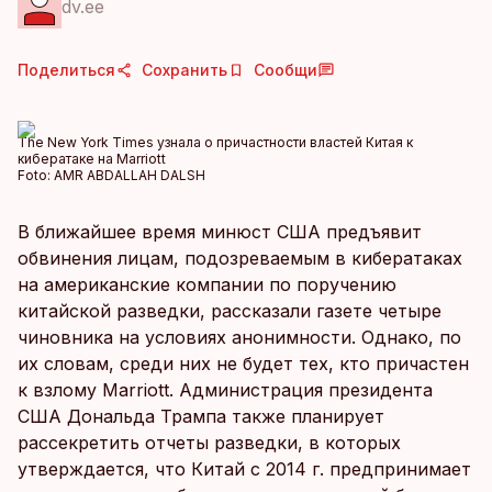
dv.ee
Поделиться
Сохранить
Сообщи
The New York Times узнала о причастности властей Китая к
кибератаке на Marriott
Foto:
AMR ABDALLAH DALSH
В ближайшее время минюст США предъявит
обвинения лицам, подозреваемым в кибератаках
на американские компании по поручению
китайской разведки, рассказали газете четыре
чиновника на условиях анонимности. Однако, по
их словам, среди них не будет тех, кто причастен
к взлому Marriott. Администрация президента
США Дональда Трампа также планирует
рассекретить отчеты разведки, в которых
утверждается, что Китай с 2014 г. предпринимает