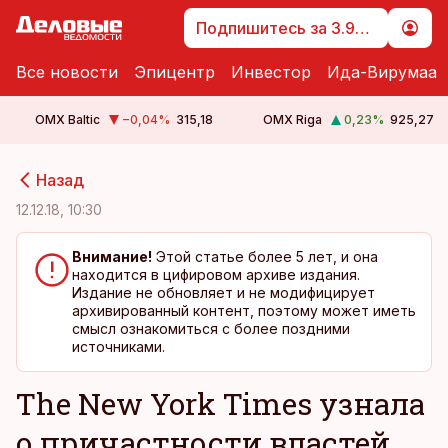
Подпишитесь за 3.99 €
Все новости
Эпицентр
Инвестор
Ида-Вирумаа
OMX Baltic
−0,04
%
315,18
OMX Riga
0,23
%
925,27
cebook
cebook
Назад
Twitter)
Twitter)
12.12.18, 10:30
kedIn
kedIn
Внимание!
Этой статье более 5 лет, и она
находится в цифировом архиве издания.
ail
ail
Издание не обновляет и не модифицирует
архивированный контент, поэтому может иметь
k
k
смысл ознакомиться с более поздними
источниками.
The New York Times узнала
о причастности властей