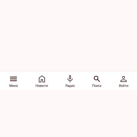
Меню
Новости
Радио
Поиск
Войти
Vana-Lõuna 39/1, 19094 Tallinn
(+372) 667 0111