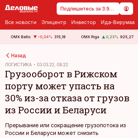
Подпишитесь за 3.99 €
Все новости
Эпицентр
Инвестор
Ида-Вирумаа
OMX Baltic
−0,04
%
315,18
OMX Riga
0,23
%
925,27
cebook
cebook
Назад
Twitter)
Twitter)
ЛОГИСТИКА
03.03.22, 08:22
Грузооборот в Рижском
kedIn
kedIn
порту может упасть на
ail
ail
30% из-за отказа от грузов
k
k
из России и Беларуси
Прерывание или сокращение грузопотока из
России и Беларуси может снизить