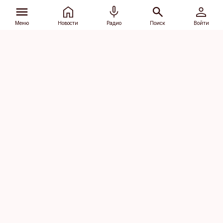
Меню
Новости
Радио
Поиск
Войти
Vana-Lõuna 39/1, 19094 Tallinn
(+372) 667 0111
dv@aripaev.ee
Подписаться
Об Äripäev
Реклама
Контакт
Права на
Кодекс журналистской
использование
этики
контента