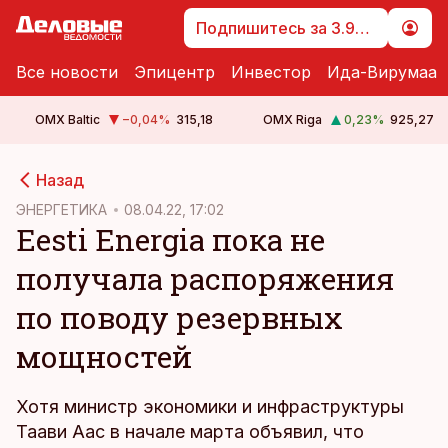
Подпишитесь за 3.99 €
Все новости
Эпицентр
Инвестор
Ида-Вирумаа
OMX Baltic
−0,04
%
315,18
OMX Riga
0,23
%
925,27
cebook
cebook
Назад
Twitter)
Twitter)
ЭНЕРГЕТИКА
08.04.22, 17:02
Eesti Energia пока не
kedIn
kedIn
получала распоряжения
ail
ail
по поводу резервных
k
k
мощностей
Хотя министр экономики и инфраструктуры
Таави Аас в начале марта объявил, что