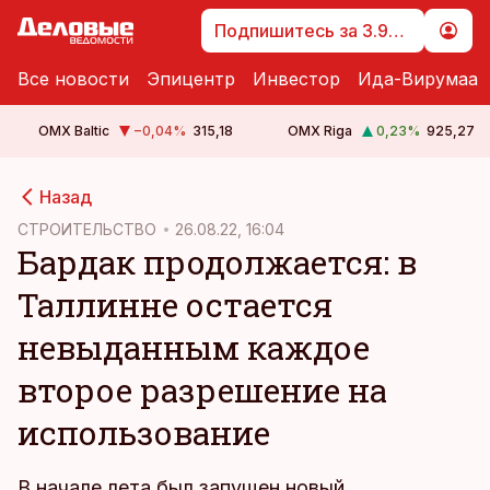
Подпишитесь за 3.99 €
Все новости
Эпицентр
Инвестор
Ида-Вирумаа
OMX Baltic
−0,04
%
315,18
OMX Riga
0,23
%
925,27
cebook
cebook
Назад
Twitter)
Twitter)
СТРОИТЕЛЬСТВО
26.08.22, 16:04
Бардак продолжается: в
kedIn
kedIn
Таллинне остается
ail
ail
невыданным каждое
k
k
второе разрешение на
использование
В начале лета был запущен новый