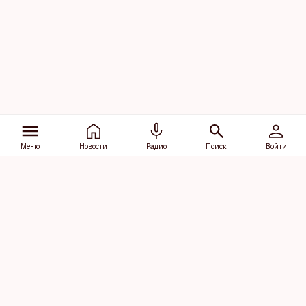
Меню
Новости
Радио
Поиск
Войти
Vana-Lõuna 39/1, 19094 Tallinn
(+372) 667 0111
dv@aripaev.ee