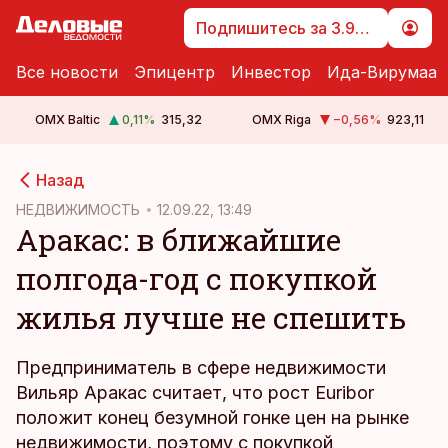
Подпишитесь за 3.99 €
Все новости
Эпицентр
Инвестор
Ида-Вирумаа
OMX Baltic
0,11
%
315,32
OMX Riga
−0,56
%
923,11
cebook
cebook
Назад
Twitter)
Twitter)
НЕДВИЖИМОСТЬ
12.09.22, 13:49
Аракас: в ближайшие
kedIn
kedIn
полгода-год с покупкой
ail
ail
жилья лучше не спешить
k
k
Предприниматель в сфере недвижимости
Вильяр Аракас считает, что рост Euribor
положит конец безумной гонке цен на рынке
недвижимости, поэтому с покупкой