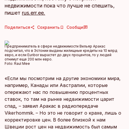
недвижимости пока что лучше не спешить,
пишет
rus.err.ee.
Поделиться
Сохранить
Сообщи
Предприниматель в сфере недвижимости Вильяр Аракас
подсчитал, что в Эстонии выданы жилищные кредиты на 10 млрд
евро, и если Euribor вырастет до двух процентов, то у людей
отнимут еще 200 млн евро.
Foto:
Raul Mee
«Если мы посмотрим на другие экономики мира,
например, Канады или Австралии, которые
опережают нас по повышению процентных
ставок, то там на рынке недвижимости царит
спад, – заявил Аракас в радиопередаче
Vikerhommik. – Но это не говорит о крахе, лишь о
корректировке цен. В более близкой к нам
Швеции рост цен на недвижимость был самым