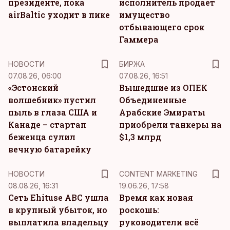
президенте, пока
исполнитель продает
airBaltic уходит в пике
имущество
отбывающего срок
Гаммера
НОВОСТИ
БИРЖА
07.08.26, 06:00
07.08.26, 16:51
«Эстонский
Вышедшие из ОПЕК
волшебник» пустил
Объединенные
пыль в глаза США и
Арабские Эмираты
Канаде – стартап
приобрели танкеры на
беженца сулил
$1,3 млрд
вечную батарейку
KM
НОВОСТИ
CONTENT MARKETING
08.08.26, 16:31
19.06.26, 17:58
Сеть Ehituse ABC ушла
Время как новая
в крупный убыток, но
роскошь:
выплатила владельцу
руководители всё