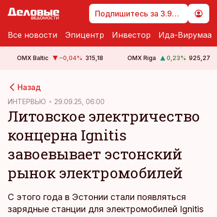
Подпишитесь за 3.99 €
Все новости
Эпицентр
Инвестор
Ида-Вирумаа
OMX Baltic
−0,04
%
315,18
OMX Riga
0,23
%
925,27
cebook
cebook
Назад
Twitter)
Twitter)
ИНТЕРВЬЮ
29.09.25, 06:00
Литовское электричество
kedIn
kedIn
концерна Ignitis
ail
ail
завоевывает эстонский
k
k
рынок электромобилей
С этого года в Эстонии стали появляться
зарядные станции для электромобилей Ignitis