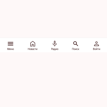
Меню
Новости
Радио
Поиск
Войти
Vana-Lõuna 39/1, 19094 Tallinn
(+372) 667 0111
dv@aripaev.ee