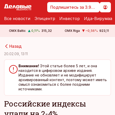
Подпишитесь за 3.99 €
Все новости
Эпицентр
Инвестор
Ида-Вирумаа
OMX Baltic
0,11
%
315,32
OMX Riga
−0,56
%
923,11
cebook
cebook
Назад
Twitter)
Twitter)
20.02.09, 13:11
kedIn
kedIn
Внимание!
Этой статье более 5 лет, и она
находится в цифировом архиве издания.
ail
ail
Издание не обновляет и не модифицирует
архивированный контент, поэтому может иметь
k
k
смысл ознакомиться с более поздними
источниками.
Российские индексы
упали на 2-4%