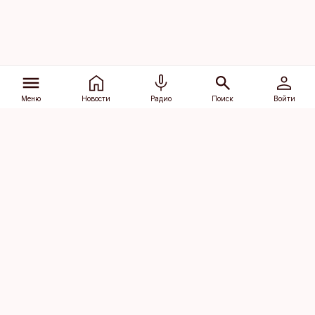
Меню
Новости
Радио
Поиск
Войти
Vana-Lõuna 39/1, 19094 Tallinn
(+372) 667 0111
dv@aripaev.ee
Подписаться
Об Äripäev
Реклама
Контакт