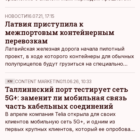
года и достигла 1,4 миллиона евро, пишет
Äripäev.
НОВОСТИ
16.07.21, 17:15
Латвия приступила к
межпортовым контейнерным
перевозкам
Латвийская железная дорога начала пилотный
проект, в ходе которого контейнеры для обычных
полуприцепов будут грузиться на специально
приспособленные железнодорожные платформы и
перевозиться из одного порта в другой. Это даст
CONTENT MARKETING
11.06.26, 10:33
KM
хороший импульс и для запуска контейнерного
Таллиннский порт тестирует сеть
поезда из порта Мууга через Ригу в Каунас и
5G+: заменит ли мобильная связь
оттуда дальше, до Тилбурга. Такой способ
часть кабельных соединений
транспортировки грузов медленнее, но примерно
В апреле компания Telia открыла для своих
вполовину дешевле и экологичнее, чем
клиентов мобильную сеть 5G+, и одним из
автомобильные перевозки.
первых крупных клиентов, который ее опробовал,
стал Таллиннский порт, который тестировал