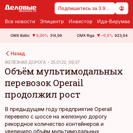
Подпишитесь за 3.99 €
Все новости
Эпицентр
Инвестор
Ида-Вирумаа
OMX Baltic
0,00
%
314,99
OMX Riga
−0,5
%
923,64
cebook
Назад
Twitter)
ЖЕЛЕЗНАЯ ДОРОГА
25.01.22, 09:37
Объём мультимодальных
kedIn
перевозок Operail
ail
продолжил рост
k
В предыдущем году предприятие Operail
перевело с шоссе на железную дорогу
рекордное количество контейнеров и
увеличило объём мультимодальных