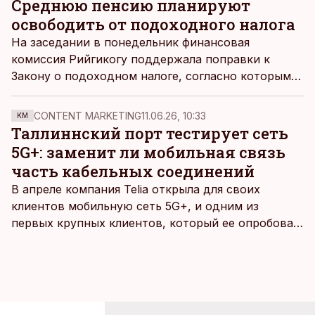
Среднюю пенсию планируют
энергия, сырьё, заработная плата. С другой
освободить от подоходного налога
стороны, спрос на товары и услуги в настоящее
На заседании в понедельник финансовая
время очень высок, что, в свою очередь,
комиссия Рийгикогу поддержала поправки к
позволяет ценам расти, пишет старший
Закону о подоходном налоге, согласно которым в
экономист Swedbank Лийз Эльмик.
отношении людей пенсионного возраста будет
введено освобождение от уплаты подоходного
CONTENT MARKETING
11.06.26, 10:33
KM
налога в размере средней пенсии по старости,
Таллиннский порт тестирует сеть
сообщает
rus.err.ee.
5G+: заменит ли мобильная связь
часть кабельных соединений
В апреле компания Telia открыла для своих
клиентов мобильную сеть 5G+, и одним из
первых крупных клиентов, который ее опробовал,
стал Таллиннский порт, который тестировал
новую технологию в условиях портовой
инфраструктуры.