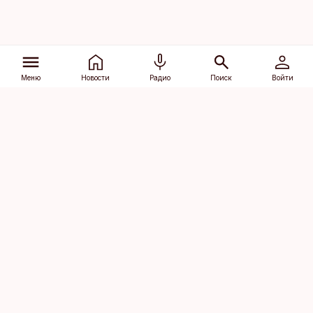
Меню
Новости
Радио
Поиск
Войти
Vana-Lõuna 39/1, 19094 Tallinn
(+372) 667 0111
dv@aripaev.ee
Подписаться
Об Äripäev
Реклама
Контакт
Права на
Кодекс журналистской