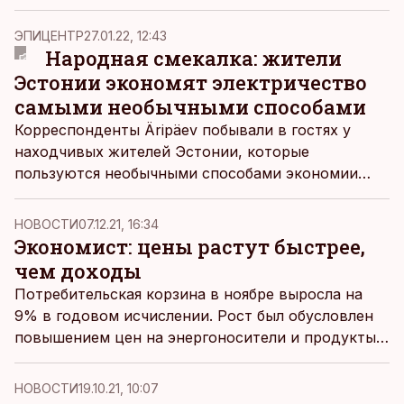
ЭПИЦЕНТР
27.01.22, 12:43
Народная смекалка: жители
Эстонии экономят электричество
самыми необычными способами
Корреспонденты Äripäev побывали в гостях у
находчивых жителей Эстонии, которые
пользуются необычными способами экономии
энергии. Кто-то ведет хозяйство при свете
налобного фонаря, а кто-то вложил сотни тысяч
НОВОСТИ
07.12.21, 16:34
евро в автономную систему энергообеспечения.
Экономист: цены растут быстрее,
чем доходы
Потребительская корзина в ноябре выросла на
9% в годовом исчислении. Рост был обусловлен
повышением цен на энергоносители и продукты
питания. Цены растут как под влиянием спроса,
так и под влиянием предложения. С одной
НОВОСТИ
19.10.21, 10:07
стороны, у производителей выросли затраты: