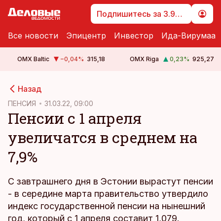
Подпишитесь за 3.99 €
Все новости
Эпицентр
Инвестор
Ида-Вирумаа
OMX Baltic
−0,04
%
315,18
OMX Riga
0,23
%
925,27
cebook
Назад
Twitter)
ПЕНСИЯ
31.03.22, 09:00
Пенсии с 1 апреля
kedIn
увеличатся в среднем на
ail
7,9%
k
С завтрашнего дня в Эстонии вырастут пенсии
- в середине марта правительство утвердило
индекс государственной пенсии на нынешний
год, который с 1 апреля составит 1,079.