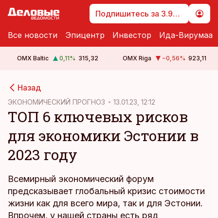
Подпишитесь за 3.99 €
Все новости
Эпицентр
Инвестор
Ида-Вирумаа
OMX Baltic
0,11
%
315,32
OMX Riga
−0,56
%
923,11
cebook
Назад
Twitter)
ЭКОНОМИЧЕСКИЙ ПРОГНОЗ
13.01.23, 12:12
ТОП 6 ключевых рисков
kedIn
для экономики Эстонии в
ail
2023 году
k
Всемирный экономический форум
предсказывает глобальный кризис стоимости
жизни как для всего мира, так и для Эстонии.
Впрочем, у нашей страны есть ряд