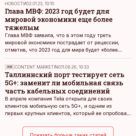
нужно быть готовым к спаду.
НОВОСТИ
02.01.23, 10:10
Глава МВФ: 2023 год будет для
мировой экономики еще более
тяжелым
Глава МВФ заявила, что в этом году треть
мировой экономики пострадает от рецессии,
отметив, что 2023 год для мира будет «более
тяжелым», чем предыдущие 12 месяцев.
CONTENT MARKETING
11.06.26, 10:33
KM
Таллиннский порт тестирует сеть
5G+: заменит ли мобильная связь
часть кабельных соединений
В апреле компания Telia открыла для своих
клиентов мобильную сеть 5G+, и одним из
первых крупных клиентов, который ее опробовал,
стал Таллиннский порт, который тестировал
новую технологию в условиях портовой
инфраструктуры.
Показать больше таких статей