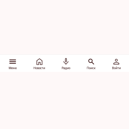
Меню
Новости
Радио
Поиск
Войти
Vana-Lõuna 39/1, 19094 Tallinn
(+372) 667 0111
dv@aripaev.ee