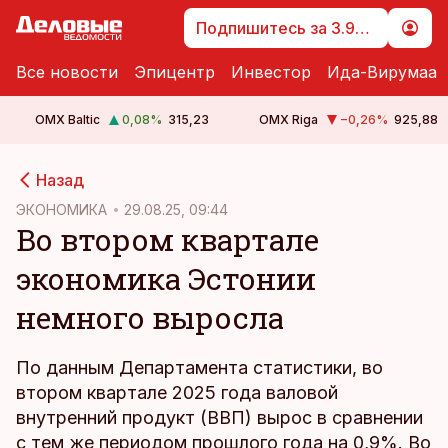
Подпишитесь за 3.99 €
Все новости
Эпицентр
Инвестор
Ида-Вирумаа
OMX Baltic
0,08
%
315,23
OMX Riga
−0,26
%
925,88
cebook
cebook
Назад
Twitter)
Twitter)
ЭКОНОМИКА
29.08.25, 09:44
Во втором квартале
kedIn
kedIn
экономика Эстонии
ail
ail
немного выросла
k
k
По данным Департамента статистики, во
втором квартале 2025 года валовой
внутренний продукт (ВВП) вырос в сравнении
с тем же периодом прошлого года на 0,9%. Во