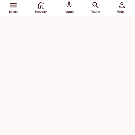
Меню
Новости
Радио
Поиск
Войти
Vana-Lõuna 39/1, 19094 Tallinn
(+372) 667 0111
dv@aripaev.ee
Подписаться
Об Äripäev
Реклама
Контакт
Права на
Кодекс журналистской
использование
этики
контента
Общие условия
Политика