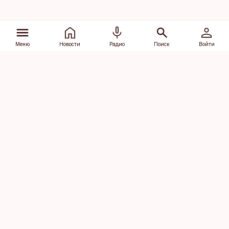
Меню
Новости
Радио
Поиск
Войти
Vana-Lõuna 39/1, 19094 Tallinn
(+372) 667 0111
dv@aripaev.ee
Подписаться
Об Äripäev
Реклама
Контакт
Права на
Кодекс журналистской
использование
этики