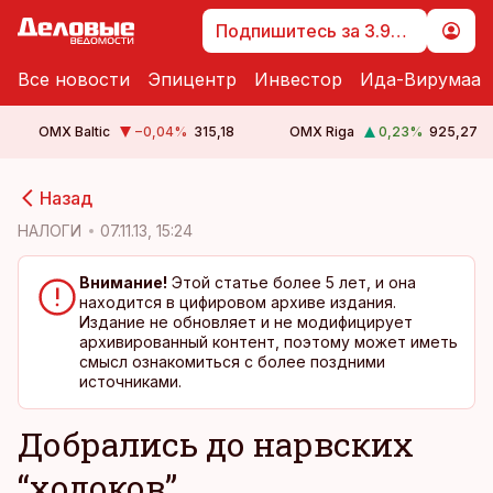
Подпишитесь за 3.99 €
Все новости
Эпицентр
Инвестор
Ида-Вирумаа
OMX Baltic
−0,04
%
315,18
OMX Riga
0,23
%
925,27
cebook
cebook
Назад
Twitter)
Twitter)
НАЛОГИ
07.11.13, 15:24
kedIn
kedIn
Внимание!
Этой статье более 5 лет, и она
находится в цифировом архиве издания.
ail
ail
Издание не обновляет и не модифицирует
архивированный контент, поэтому может иметь
k
k
смысл ознакомиться с более поздними
источниками.
Добрались до нарвских
“ходоков”