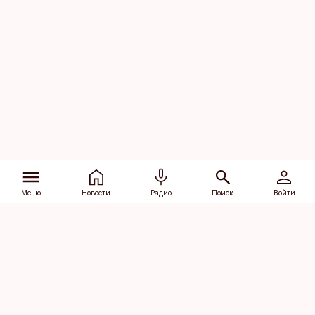
Меню
Новости
Радио
Поиск
Войти
Vana-Lõuna 39/1, 19094 Tallinn
(+372) 667 0111