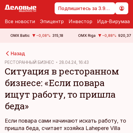
Подпишитесь за 3.99 €
Все новости
Эпицентр
Инвестор
Ида-Вирумаа
OMX Baltic
−0,08
%
315,18
OMX Riga
−0,88
%
920,37
cebook
Назад
Twitter)
РЕСТОРАННЫЙ БИЗНЕС
28.04.24, 16:43
Ситуация в ресторанном
kedIn
бизнесе: «Если повара
ail
ищут работу, то пришла
k
беда»
Если повара сами начинают искать работу, то
пришла беда, считает хозяйка Lahepere Villa