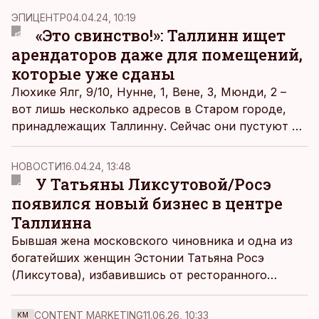
Лепику.
ЭПИЦЕНТР
04.04.24, 10:19
«Это свинство!»: Таллинн ищет
арендаторов даже для помещений,
которые уже сданы
Люхике Ялг, 9/10, Нунне, 1, Вене, 3, Мюнди, 2 –
вот лишь несколько адресов в Старом городе,
принадлежащих Таллинну. Сейчас они пустуют и
выбирают арендатора через аукционы. В одном
помещении, которое выставила на торги столица,
НОВОСТИ
16.04.24, 13:48
есть действующий арендатор.
У Татьяны Ликсутовой/Росэ
появился новый бизнес в центре
Таллинна
Бывшая жена московского чиновника и одна из
богатейших женщин Эстонии Татьяна Росэ
(Ликсутова), избавившись от ресторанного
бизнеса, открыла новый, неподалеку от Gianni.
CONTENT MARKETING
11.06.26, 10:33
KM