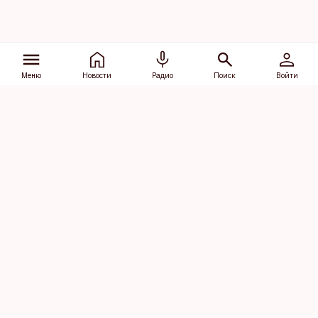
Меню
Новости
Радио
Поиск
Войти
Vana-Lõuna 39/1, 19094 Tallinn
(+372) 667 0111
dv@aripaev.ee
Подписаться
Об Äripäev
Реклама
Контакт
Права на
Кодекс журналистской