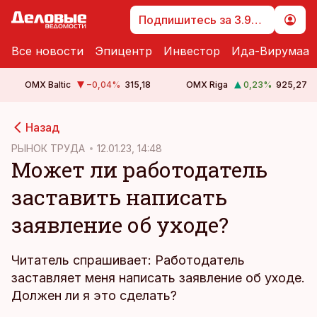
Подпишитесь за 3.99 €
Все новости
Эпицентр
Инвестор
Ида-Вирумаа
OMX Baltic
−0,04
%
315,18
OMX Riga
0,23
%
925,27
cebook
cebook
Назад
Twitter)
Twitter)
РЫНОК ТРУДА
12.01.23, 14:48
Может ли работодатель
kedIn
kedIn
заставить написать
ail
ail
заявление об уходе?
k
k
Читатель спрашивает: Работодатель
заставляет меня написать заявление об уходе.
Должен ли я это сделать?