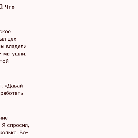
Ü. Что
нское
был цех
мы владели
и мы ушли.
итой
л: «Давай
 работать
ние
 Я спросил,
колько. Во-