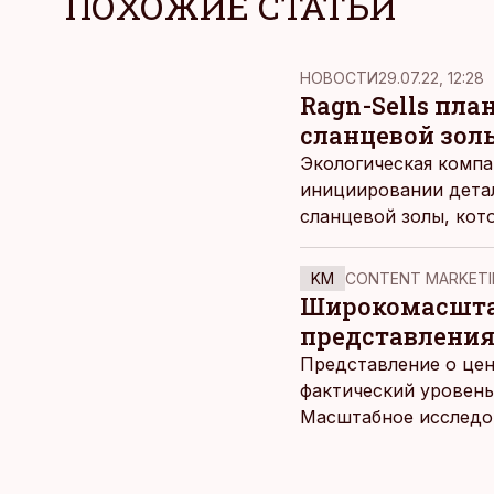
ПОХОЖИЕ СТАТЬИ
НОВОСТИ
29.07.22, 12:28
Ragn-Sells пла
сланцевой золы
Экологическая компа
инициировании детал
сланцевой золы, кот
выборе места распо
золоотвала, уже име
KM
CONTENT MARKETI
жилую среду, сообща
Широкомасштаб
представления
Представление о цен
фактический уровень
Масштабное исследов
уровня цен в крупне