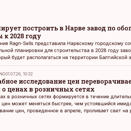
нирует построить в Нарве завод по об
 к 2028 году
ния Ragn-Sells представила Нарвскому городскому со
ьной планировки для строительства в 2028 году зав
орый будет располагаться на территории Балтийской 
ложения определяющим фактором стала непосредстве
ющаяся инфраструктура, а также минимальное воздей
NG
01.07.26, 10:32
ет компания в пресс-релизе.
ное исследование цен переворачива
 о ценах в розничных сетях
ах в розничных сетях формируется в течение длитель
 цен может меняться быстрее, чем устоявшийся имидж
ание цен, проведенное в апреле, проливает свет на
йших розничных сетях Эстонии.