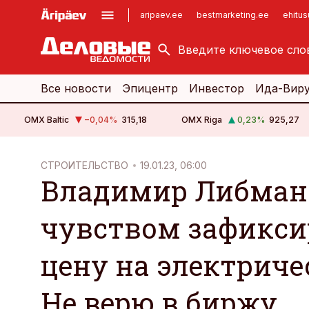
aripaev.ee
bestmarketing.ee
ehitu
kinnisvarauudised.ee
imelineajalugu.ee
logistikauudised.ee
imelineteadus.ee
Все новости
Эпицентр
Инвестор
Ида-Вир
OMX Baltic
−0,04
%
315,18
OMX Riga
0,23
%
925,27
cebook
СТРОИТЕЛЬСТВО
19.01.23, 06:00
Владимир Либман
Twitter)
kedIn
чувством зафикси
ail
цену на электриче
k
Не верю в биржу