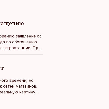
огащению
бранию заявление об
ода по обогащению
электростанции. При
нная близость
ствие на местную
ет
ного времени, но
 сетей магазинов.
 реальную картину