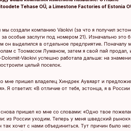
itoodete Tehase OÜ, а Limestone Factories of Estonia O
 мы создали компанию Väokivi (за что я получил эсто
за особые заслуги под номером 21). Изначально это 
ом он выделился в отдельное предприятие. Поначалу 
полам с Тоомасом Луманом, затем я свой пай продал, 
Dolomiit-Väokivi успешно работала дальше: на знамен
построили целый поселок.
 ко мне пришел владелец Хиндрек Аувяарт и предложи
». Я ответил: «В отличие от тебя, эстонца, я в России
 снова пришел ко мне со словами: «Одно твое пожела
и: из России уходим. Теперь у меня шведский рынок».
 так хочет с нами объединиться. Тут причин было нес