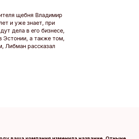
дителя щебня Владимир
ет и уже знает, при
дут дела в его бизнесе,
 Эстонии, а также том,
м, Либман рассказал
оду ваша компания изменила название. Отныне