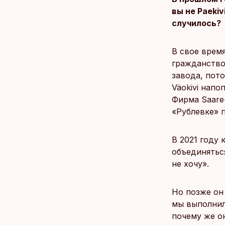
вы не Paekiv
случилось?
В свое время
гражданство 
завода, пот
Väokivi напо
Фирма Saare-
«Рублевке» 
В 2021 году
объединяться
не хочу».
Но позже он
мы выполнил
почему же он