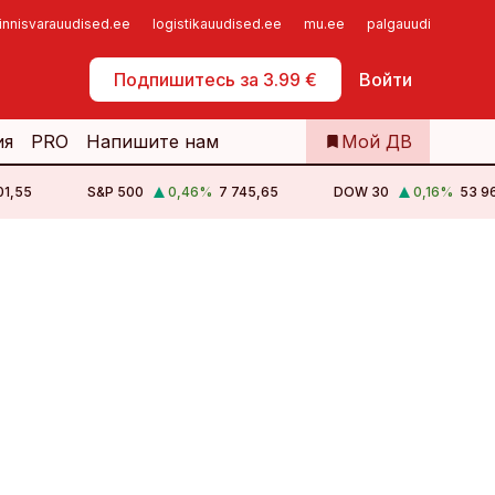
innisvarauudised.ee
logistikauudised.ee
mu.ee
palgauudised.ee
Самообслуживание
Подпишитесь за 3.99 €
Войти
ия
PRO
Напишите нам
Мой ДВ
звестняком, но часто пламенно выступает на тему
01,55
S&P 500
0,46
%
7 745,65
DOW 30
0,16
%
53 9