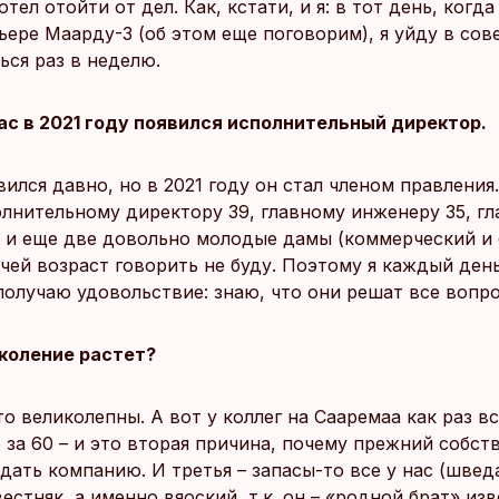
отел отойти от дел. Как, кстати, и я: в тот день, когд
ьере Маарду-3 (об этом еще поговорим), я уйду в сов
ься раз в неделю.
ас в 2021 году появился исполнительный директор.
вился давно, но в 2021 году он стал членом правления.
олнительному директору 39, главному инженеру 35, г
, и еще две довольно молодые дамы (коммерческий и
 чей возраст говорить не буду. Поэтому я каждый ден
получаю удовольствие: знаю, что они решат все вопр
коление растет?
о великолепны. А вот у коллег на Сааремаа как раз в
 за 60 – и это вторая причина, почему прежний собст
дать компанию. И третья – запасы-то все у нас (шве
естняк, а именно вяоский, т.к. он – «родной брат» изв