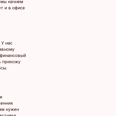
а мы начнем
ет и в офисе
 У нас
лавному
 финансовый
ь прихожу
осы.
се
венник
дам нужен
естняка,