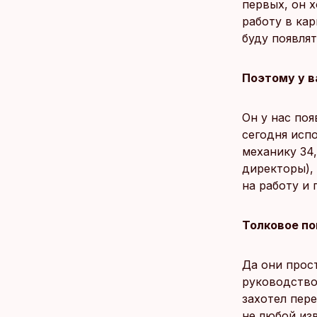
первых, он х
работу в кар
буду появлят
Поэтому у в
Он у нас поя
сегодня исп
механику 34
директоры),
на работу и 
Толковое по
Да они прост
руководство
захотел пере
не любой изв