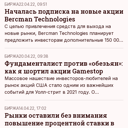
недели, а те события, которые повлияли на
БИРЖА
22.04.22, 09:51
мировые фондовые рынки.
Началась подписка на новые акции
Bercman Technologies
С целью привлечения средств для выхода на
новые рынки, Bercman Technologies планирует
предложить инвесторам дополнительные 150 000
акций.
БИРЖА
20.04.22, 09:38
Фундаменталист против «обезьян»:
как я шортил акции Gamestop
Массовое нашествие инвесторов-любителей на
рынок акций США стало одним из важнейших
событий для Уолл-стрит в 2021 году. О
противостоянии с «обезьянами» фондового
рынка, из которого он вышел победителем, и о
БИРЖА
14.04.22, 17:02
своём опыте с акциями AMC и Gamestop
Рынки оставили без внимания
рассказывает биржевой редактор ДВ Дмитрий
повышение процентной ставки в
Фефилов.