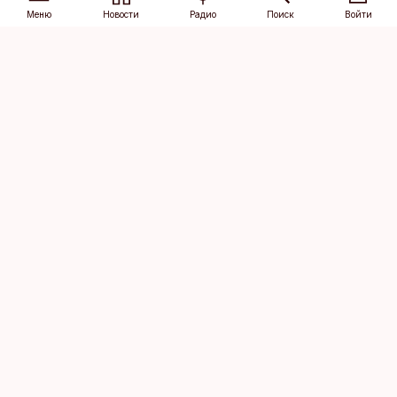
Меню
Новости
Радио
Поиск
Войти
Vana-Lõuna 39/1, 19094 Tallinn
(+372) 667 0111
dv@aripaev.ee
Подписаться
Об Äripäev
Реклама
Контакт
Права на
Кодекс журналистской
использование
этики
контента
Общие условия
Политика
конфиденциальности