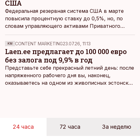
США
Федеральная резервная система США в марте
повысила процентную ставку до 0,5%, но, по
словам управляющего активами Приватного
банкинга Luminor в Эстонии Калле Козе, это
оказало лишь незначительное влияние на рынки
CONTENT MARKETING
23.07.26, 11:13
KM
ценных бумаг.
Laen.ee предлагает до 100 000 евро
без залога под 9,9% в год
Представьте себе прекрасный летний день: после
напряженного рабочего дня вы, наконец,
оказываетесь на одном из живописных эстонских
пляжей. Температура морской воды едва
достигает 18 градусов, но вы как закаленный
предприниматель знаете, что смелость города
берет, и без долгих раздумий бросаетесь в воду.
24 часа
72 часа
За неделю