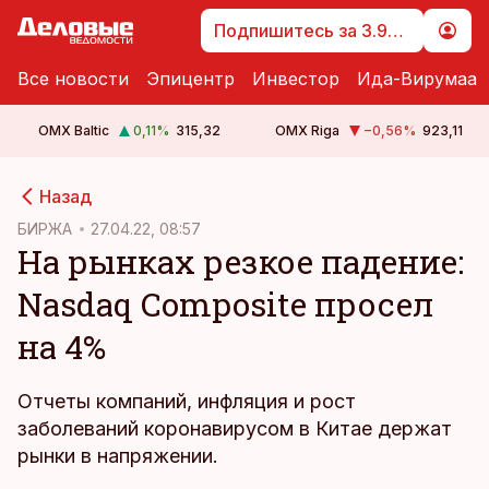
Подпишитесь за 3.99 €
Все новости
Эпицентр
Инвестор
Ида-Вирумаа
OMX Baltic
0,11
%
315,32
OMX Riga
−0,56
%
923,11
cebook
Назад
Twitter)
БИРЖА
27.04.22, 08:57
На рынках резкое падение:
kedIn
Nasdaq Composite просел
ail
на 4%
k
Отчеты компаний, инфляция и рост
заболеваний коронавирусом в Китае держат
рынки в напряжении.