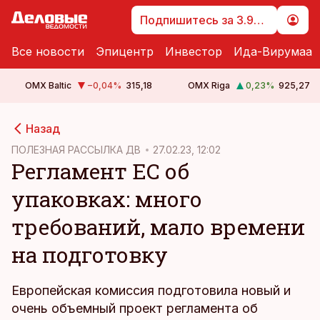
Подпишитесь за 3.99 €
Все новости
Эпицентр
Инвестор
Ида-Вирумаа
OMX Baltic
−0,04
%
315,18
OMX Riga
0,23
%
925,27
cebook
cebook
Назад
Twitter)
Twitter)
ПОЛЕЗНАЯ РАССЫЛКА ДВ
27.02.23, 12:02
Регламент ЕС об
kedIn
kedIn
упаковках: много
ail
ail
требований, мало времени
k
k
на подготовку
Европейская комиссия подготовила новый и
очень объемный проект регламента об