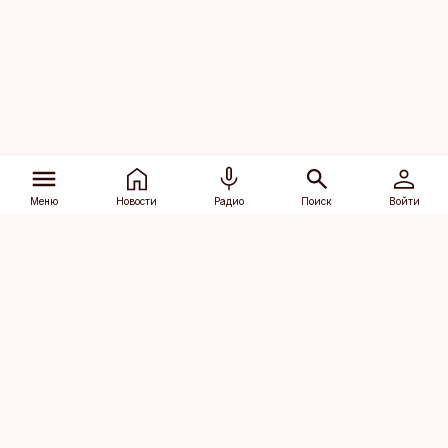
Меню
Новости
Радио
Поиск
Войти
Vana-Lõuna 39/1, 19094 Tallinn
(+372) 667 0111
dv@aripaev.ee