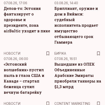
07.08.26, 17:06
03.08.26, 14:40
Делов-то: Эстония
Бриллиант, оружие и
фантазирует о
дом в Виймси:
здоровье и
судебный
президенте, пока
исполнитель продает
airBaltic уходит в пике
имущество
отбывающего срок
Гаммера
НОВОСТИ
БИРЖА
07.08.26, 06:00
07.08.26, 16:51
«Эстонский
Вышедшие из ОПЕК
волшебник» пустил
Объединенные
пыль в глаза США и
Арабские Эмираты
Канаде – стартап
приобрели танкеры на
беженца сулил
$1,3 млрд
вечную батарейку
KM
НОВОСТИ
CONTENT MARKETING