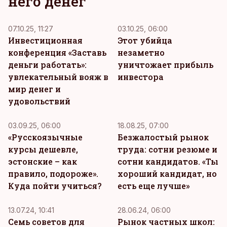
него денег
07.10.25, 11:27
03.10.25, 06:00
Инвестиционная
Этот убийца
конференция «Заставь
незаметно
деньги работать»:
уничтожает прибыль
увлекательный вояж в
инвестора
мир денег и
удовольствий
03.09.25, 06:00
18.08.25, 07:00
«Русскоязычные
Безжалостый рынок
курсы дешевле,
труда: сотни резюме и
эстонские – как
сотни кандидатов. «Ты
правило, подороже».
хороший кандидат, но
Куда пойти учиться?
есть еще лучше»
13.07.24, 10:41
28.06.24, 06:00
Семь советов для
Рынок частных школ: