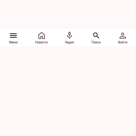
Меню
Новости
Радио
Поиск
Войти
Vana-Lõuna 39/1, 19094 Tallinn
(+372) 667 0111
dv@aripaev.ee
Подписаться
Об Äripäev
Реклама
Контакт