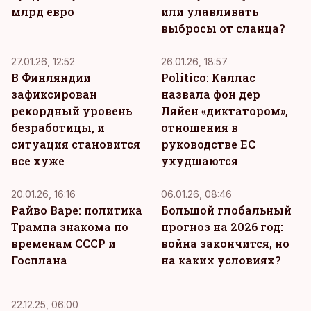
млрд евро
или улавливать
выбросы от сланца?
27.01.26, 12:52
26.01.26, 18:57
В Финляндии
Politico: Каллас
зафиксирован
назвала фон дер
рекордный уровень
Ляйен «диктатором»,
безработицы, и
отношения в
ситуация становится
руководстве ЕС
все хуже
ухудшаются
20.01.26, 16:16
06.01.26, 08:46
Райво Варе: политика
Большой глобальный
Трампа знакома по
прогноз на 2026 год:
временам СССР и
война закончится, но
Госплана
на каких условиях?
22.12.25, 06:00