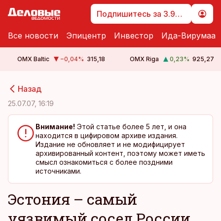
Подпишитесь за 3.99 €
Все новости
Эпицентр
Инвестор
Ида-Вирумаа
OMX Baltic
−0,04
%
315,18
OMX Riga
0,23
%
925,27
cebook
cebook
Назад
Twitter)
Twitter)
25.07.07, 16:19
kedIn
kedIn
Внимание!
Этой статье более 5 лет, и она
находится в цифировом архиве издания.
ail
ail
Издание не обновляет и не модифицирует
архивированный контент, поэтому может иметь
k
k
смысл ознакомиться с более поздними
источниками.
Эстония – самый
уязвимый сосед России