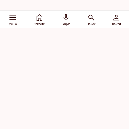
Меню
Новости
Радио
Поиск
Войти
Vana-Lõuna 39/1, 19094 Tallinn
(+372) 667 0111
dv@aripaev.ee
Подписаться
Об Äripäev
Реклама
Контакт
Права на
Кодекс журналистской
использование
этики